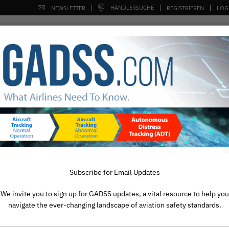
HÄNDLERSUCHE
NEWSLETTER
REGISTRIEREN
LOG
LUFTFAHRT
SURVIVOR CLUB
NACHRICHT
UNTERS
L AERONAUTICAL DISTRESS AND SAFE
INFORMATIONEN UND RESSOURCEN
.com - Global Aeronautical Distress and Safety System Airline-In
Subscribe for Email Updates
We invite you to sign up for GADSS updates, a vital resource to help you
navigate the ever-changing landscape of aviation safety standards.