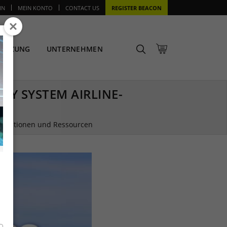
IN
MEIN KONTO
CONTACT US
REGISTER BEACON
TÜTZUNG
UNTERNEHMEN
TY SYSTEM AIRLINE-
formationen und Ressourcen