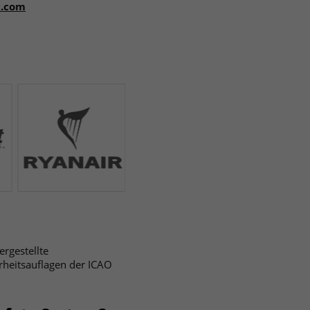
x.com
rgestellte
erheitsauflagen der ICAO