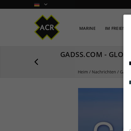
MARINE
IM FREIEN
GADSS.COM - GLOBA
Heim
/
Nachrichten
/
GADSS