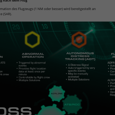
ng nach dem Flug
mation des Flugzeugs (1 NM oder besser) wird bereitgestellt an
e (SAR).