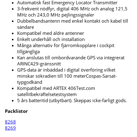
Automatisk fast Emergency Locator Transmitter
3-frekvent nödfyr, digital 406 MHz och analog 121,5
MHz och 243,0 MHz pejlingssignaler
Dubbelbandsantenn med enkel kontakt och kabel till
sändare
Kompatibel med äldre antenner
Enkelt underhåll och installation
Många alternativ för fjärromkopplare i cockpit
tillgängliga
Kan anslutas till ombordvarande GPS via integrerat
ARINC429-gränssnitt
GPS-data är inbäddad i digital överföring vilket
minskar sökradien till 100 meterCospas-Sarsat-
typgodkänd
Kompatibel med ARTEX 406Test.com
satellitbekräftelsetestsystem
5 års batteritid (utbytbart). Skeppas icke-farligt gods.
Packlistor
8268
8269