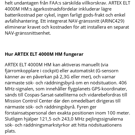
helt undantagen från FAA:s särskilda villkorskrav. ARTEX ELT
4000M HM:s ägarkostnadsfördelar inkluderar lägre
batterikostnad per cykel, ingen farligt gods-frakt och enkel
avfallshantering. Ett integrerat NAV-gränssnitt (ARINC429)
eliminerar kravet och kostnaden för att installera en separat
NAV-gränssnittsenhet.
Hur ARTEX ELT 4000M HM fungerar
ARTEX ELT 4000M HM kan aktiveras manuellt (via
fjärromkopplare i cockpit) eller automatiskt (G-sensorn
känner av en påverkan på 2,3G eller mer), och varnar
närmaste sök- och räddningsbyrå om en nödsituation. 406
MHz-signalen, som innehåller flygplanets GPS-koordinater,
sänds till Cospas-Sarsat-satelliterna och vidarebefordras till
Mission Control Center där den omedelbart dirigeras till
närmaste sök- och räddningsbyrå. Fyren ger
förstainsatspersonal den exakta positionen inom 100 meter.
Slutligen hjälper 121,5 och 243,0 MHz pejlingssignalerna
sök- och räddningsmarkstyrkor att hitta nödsituationens
plats.