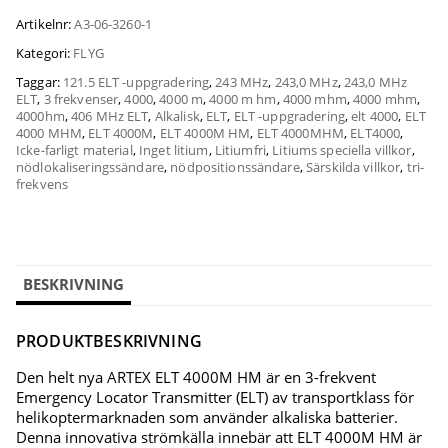
Artikelnr:
A3-06-3260-1
Kategori:
FLYG
Taggar:
121.5 ELT -uppgradering
,
243 MHz
,
243,0 MHz
,
243,0 MHz
ELT
,
3 frekvenser
,
4000
,
4000 m
,
4000 m hm
,
4000 mhm
,
4000 mhm
,
4000hm
,
406 MHz ELT
,
Alkalisk
,
ELT
,
ELT -uppgradering
,
elt 4000
,
ELT
4000 MHM
,
ELT 4000M
,
ELT 4000M HM
,
ELT 4000MHM
,
ELT4000
,
Icke-farligt material
,
Inget litium
,
Litiumfri
,
Litiums speciella villkor
,
nödlokaliseringssändare
,
nödpositionssändare
,
Särskilda villkor
,
tri-
frekvens
BESKRIVNING
PRODUKTBESKRIVNING
Den helt nya ARTEX ELT 4000M HM är en 3-frekvent
Emergency Locator Transmitter (ELT) av transportklass för
helikoptermarknaden som använder alkaliska batterier.
Denna innovativa strömkälla innebär att ELT 4000M HM är