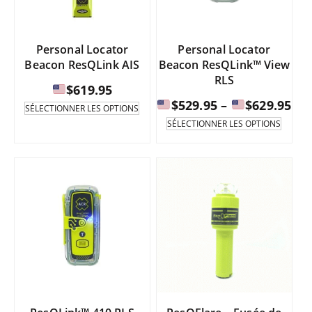
la
sur
page
la
du
page
Personal Locator
Personal Locator
produi
du
Beacon ResQLink AIS
Beacon ResQLink™ View
produit.
RLS
$
619.95
Fou
$
529.95
–
$
629.95
Ce
SÉLECTIONNER LES OPTIONS
produit
de
Ce
SÉLECTIONNER LES OPTIONS
existe
produi
pri
en
existe
:
plusieurs
en
de
variantes.
plusie
Les
varian
$52
options
Les
à
peuvent
option
être
peuve
sélectionnées
être
$62
sur
sélect
la
sur
page
la
du
page