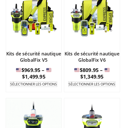
Kits de sécurité nautique
Kits de sécurité nautique
GlobalFix V5
GlobalFix V6
$
969.95
–
$
809.95
–
Fourchette
Fourchet
$
1,499.95
$
1,349.95
de
de
Ce
Ce
SÉLECTIONNER LES OPTIONS
SÉLECTIONNER LES OPTIONS
produit
produi
prix
prix
existe
existe
:
:
en
en
de
de
plusieurs
plusie
variantes.
varian
$969.95
$809.95
Les
Les
à
à
options
option