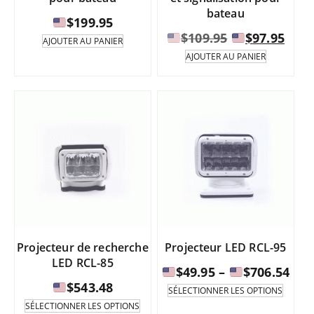
bateau
$
199.95
Le
Le
$
109.95
$
97.95
AJOUTER AU PANIER
prix
prix
AJOUTER AU PANIER
initial
actu
était :
est :
$109.95.
$97.
Projecteur de recherche
Projecteur LED RCL-95
LED RCL-85
Fou
$
49.95
–
$
706.54
$
543.48
de
Ce
SÉLECTIONNER LES OPTIONS
produi
Ce
prix
SÉLECTIONNER LES OPTIONS