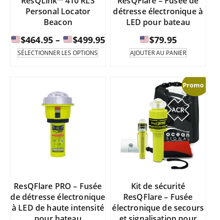
ResQLink™ 410 RLS
ResQFlare – Fusée de
produit.
du
Personal Locator
détresse électronique à
produi
Beacon
LED pour bateau
Fourchette
$
464.95
–
$
499.95
$
79.95
de
Ce
SÉLECTIONNER LES OPTIONS
AJOUTER AU PANIER
produit
prix
existe
:
en
de
Promo !
plusieurs
variantes.
$464.95
Les
à
options
peuvent
être
$499.95
sélectionnées
sur
la
page
ResQFlare PRO – Fusée
Kit de sécurité
du
de détresse électronique
ResQFlare – Fusée
produit.
à LED de haute intensité
électronique de secours
pour bateau
et signalisation pour