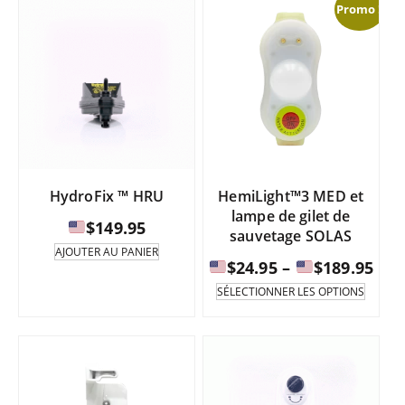
de
de
Promo !
plusieurs
plusie
variantes.
varian
$19.99
$24
Les
Les
à
à
options
option
peuvent
peuve
être
être
$21.99
$28
sélectionnées
sélect
sur
sur
la
la
page
page
HydroFix ™ HRU
HemiLight™3 MED et
du
du
lampe de gilet de
produit.
produi
$
149.95
sauvetage SOLAS
AJOUTER AU PANIER
Fou
$
24.95
–
$
189.95
de
Ce
SÉLECTIONNER LES OPTIONS
produi
prix
existe
:
en
de
plusie
varian
$24
Les