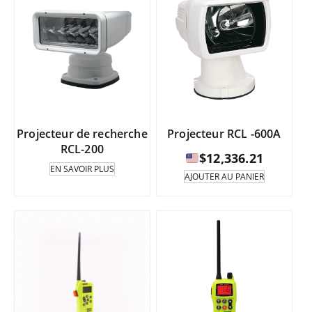
$1,513.73
Les
varian
$1,963.85
à
options
Les
à
peuvent
option
être
peuve
$1,854.95
sélectionnées
être
$2,279.95
sur
sélect
la
sur
page
la
du
page
Projecteur de recherche
Projecteur RCL -600A
produit.
du
RCL-200
produi
$
12,336.21
EN SAVOIR PLUS
AJOUTER AU PANIER