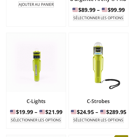
AJOUTER AU PANIER
Four
$
89.99
–
$
99.99
de
Ce
SÉLECTIONNER LES OPTIONS
produi
prix
existe
:
en
de
plusie
varian
$89.
Les
à
option
peuve
être
$99.
sélect
sur
la
page
C-Lights
C-Strobes
du
produi
Fourchette
Fou
$
19.99
–
$
21.99
$
24.95
–
$
289.95
de
de
Ce
Ce
SÉLECTIONNER LES OPTIONS
SÉLECTIONNER LES OPTIONS
produit
produi
prix
prix
existe
existe
:
:
en
en