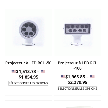
existe
produit
:
en
existe
de
plusie
en
varian
plusieurs
$49
Les
variantes.
à
option
Les
peuve
options
être
peuvent
$70
sélect
être
sur
sélectionnées
la
sur
page
la
du
page
Projecteur à LED RCL -50
Projecteur à LED RCL
produi
du
-100
produit.
$
1,513.73
–
Fourchette
$
1,963.85
–
$
1,854.95
Fourchet
de
$
2,279.95
Ce
SÉLECTIONNER LES OPTIONS
produit
de
prix
Ce
SÉLECTIONNER LES OPTIONS
existe
produi
prix
:
en
existe
:
de
plusieurs
en
de
variantes.
plusie