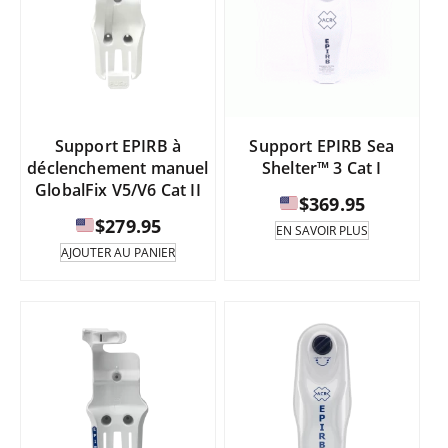
à
option
peuve
être
$18
sélect
sur
la
page
Support EPIRB à
Support EPIRB Sea
du
déclenchement manuel
Shelter™ 3 Cat I
produi
GlobalFix V5/V6 Cat II
$
369.95
$
279.95
EN SAVOIR PLUS
AJOUTER AU PANIER