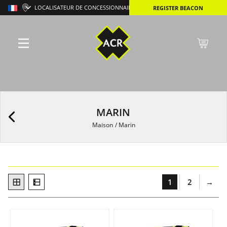
LOCALISATEUR DE CONCESSIONNAIRES
REGISTER BEACON
MARIN
Maison
/
Marin
1
2
→