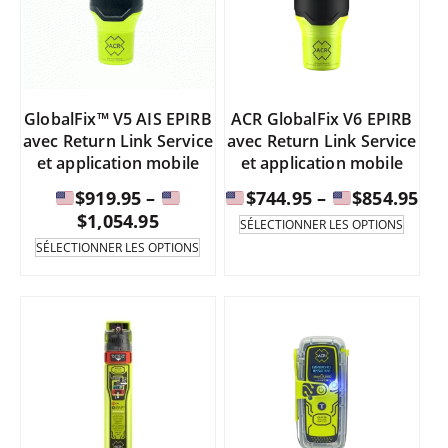
peuvent
peuve
être
être
$1,499.95
$1,349.95
sélectionnées
sélect
sur
sur
la
la
page
page
GlobalFix™ V5 AIS EPIRB
ACR GlobalFix V6 EPIRB
du
du
avec Return Link Service
avec Return Link Service
produit.
produi
et application mobile
et application mobile
Fou
$
919.95
–
$
744.95
–
$
854.95
Fourchette
de
$
1,054.95
Ce
SÉLECTIONNER LES OPTIONS
produi
de
pri
Ce
SÉLECTIONNER LES OPTIONS
existe
produit
prix
:
en
existe
:
de
plusie
en
de
varian
plusieurs
$74
Les
variantes.
$919.95
à
option
Les
à
peuve
options
être
peuvent
$85
sélect
être
$1,054.95
sur
sélectionnées