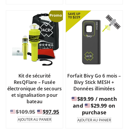
Promo !
Kit de sécurité
Forfait Bivy Go 6 mois –
ResQFlare – Fusée
Bivy Stick MESH +
électronique de secours
Données illimitées
et signalisation pour
$
89.99
/ month
bateau
and
$
29.99
on
Le
Le
$
109.95
$
97.95
purchase
prix
prix
AJOUTER AU PANIER
AJOUTER AU PANIER
initial
actuel