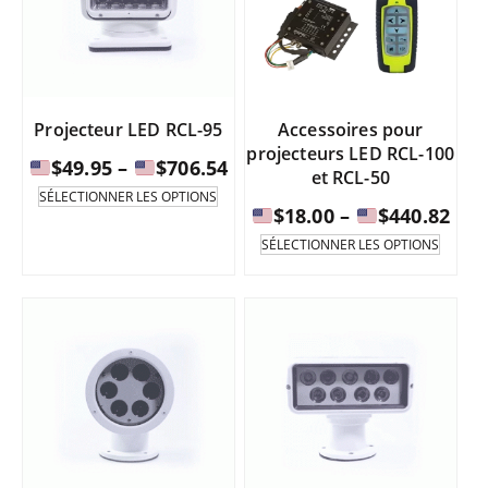
peuve
être
sélect
sur
la
page
Projecteur LED RCL-95
Accessoires pour
du
projecteurs LED RCL-100
produi
Fourchette
$
49.95
–
$
706.54
et RCL-50
de
Ce
SÉLECTIONNER LES OPTIONS
produit
Fou
$
18.00
–
$
440.82
prix
existe
de
Ce
:
SÉLECTIONNER LES OPTIONS
en
produi
prix
de
plusieurs
existe
:
variantes.
en
de
$49.95
Les
plusie
à
options
varian
$18
peuvent
Les
être
à
$706.54
option
sélectionnées
peuve
sur
être
$44
la
sélect
page
sur