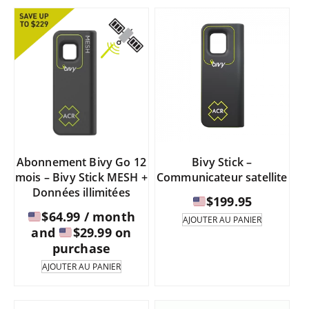
était :
est :
$109.95.
$97.95.
Abonnement Bivy Go 12
Bivy Stick –
mois – Bivy Stick MESH +
Communicateur satellite
Données illimitées
$
199.95
$
64.99
/ month
AJOUTER AU PANIER
and
$
29.99
on
purchase
AJOUTER AU PANIER