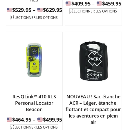
Fou
$
409.95
–
$
459.95
Fourchette
$
529.95
–
$
629.95
de
Ce
SÉLECTIONNER LES OPTIONS
produi
de
Ce
pri
SÉLECTIONNER LES OPTIONS
existe
produit
prix
:
en
existe
:
de
plusie
en
de
varian
plusieurs
$40
Les
variantes.
$529.95
à
option
Les
à
peuve
options
être
peuvent
$45
sélect
être
$629.95
sur
sélectionnées
la
sur
page
la
du
page
ResQLink™ 410 RLS
NOUVEAU ! Sac étanche
produi
du
Personal Locator
ACR – Léger, étanche,
produit.
Beacon
flottant et compact pour
les aventures en plein
Fourchette
$
464.95
–
$
499.95
air
de
Ce
SÉLECTIONNER LES OPTIONS