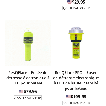
produit
$
29.95
prix
existe
:
AJOUTER AU PANIER
en
de
plusieurs
variantes.
$464.95
Les
à
options
peuvent
être
$499.95
sélectionnées
sur
la
page
du
produit.
ResQFlare – Fusée de
ResQFlare PRO – Fusée
détresse électronique à
de détresse électronique
LED pour bateau
à LED de haute intensité
pour bateau
$
79.95
$
199.95
AJOUTER AU PANIER
AJOUTER AU PANIER