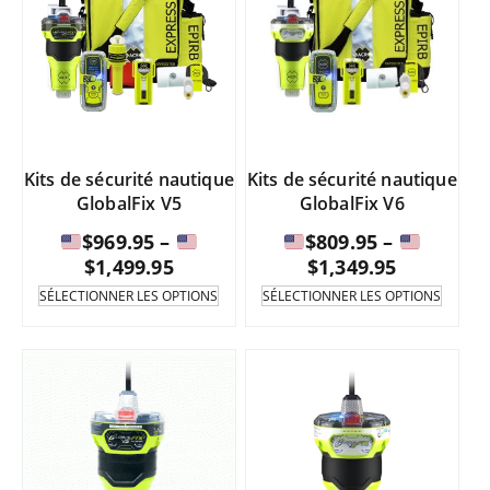
Kits de sécurité nautique
Kits de sécurité nautique
GlobalFix V5
GlobalFix V6
$
969.95
–
$
809.95
–
Fourchette
Fourchet
$
1,499.95
$
1,349.95
de
de
Ce
Ce
SÉLECTIONNER LES OPTIONS
SÉLECTIONNER LES OPTIONS
produit
produi
prix
prix
existe
existe
:
:
en
en
de
de
plusieurs
plusie
variantes.
varian
$969.95
$809.95
Les
Les
à
à
options
option
peuvent
peuve
être
être