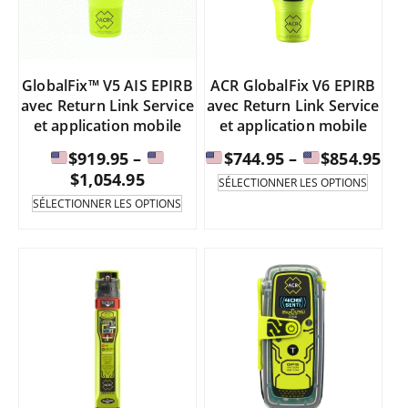
$1,499.95
$1,349.95
sélectionnées
sélect
sur
sur
la
la
page
page
GlobalFix™ V5 AIS EPIRB
ACR GlobalFix V6 EPIRB
du
du
avec Return Link Service
avec Return Link Service
produit.
produi
et application mobile
et application mobile
Fou
$
919.95
–
$
744.95
–
$
854.95
Fourchette
de
$
1,054.95
Ce
SÉLECTIONNER LES OPTIONS
produi
de
pri
Ce
SÉLECTIONNER LES OPTIONS
existe
produit
prix
:
en
existe
:
de
plusie
en
de
varian
plusieurs
$74
Les
variantes.
$919.95
à
option
Les
à
peuve
options
être
peuvent
$85
sélect
être
$1,054.95
sur
sélectionnées
la
sur