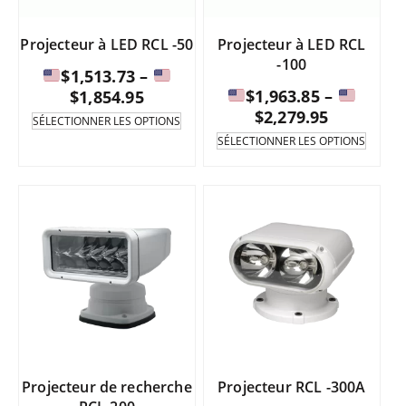
du
la
produit.
page
Projecteur à LED RCL -50
Projecteur à LED RCL
du
-100
produi
$
1,513.73
–
Fourchette
$
1,963.85
–
$
1,854.95
Fourchet
de
$
2,279.95
Ce
SÉLECTIONNER LES OPTIONS
produit
de
prix
Ce
SÉLECTIONNER LES OPTIONS
existe
produi
prix
:
en
existe
:
de
plusieurs
en
de
variantes.
plusie
$1,513.73
Les
varian
$1,963.85
à
options
Les
à
peuvent
option
être
peuve
$1,854.95
sélectionnées
être
$2,279.95
sur
sélect
la
sur
page
la
du
page
Projecteur de recherche
Projecteur RCL -300A
produit.
du