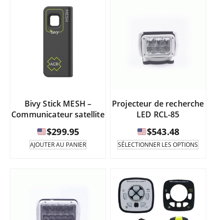
Bivy Stick MESH –
Projecteur de recherche
Communicateur satellite
LED RCL-85
$
299.95
$
543.48
Ce
AJOUTER AU PANIER
SÉLECTIONNER LES OPTIONS
produi
existe
en
plusie
varian
Les
option