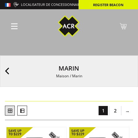
LOCALISATEUR DE CONCESSIONNAIRES
REGISTER BEACON
MARIN
Maison
/
Marin
1
2
→