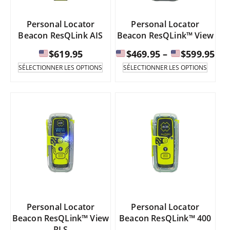
page
la
du
page
Personal Locator
Personal Locator
produi
du
Beacon ResQLink AIS
Beacon ResQLink™ View
produit.
Fou
$
619.95
$
469.95
–
$
599.95
de
Ce
Ce
SÉLECTIONNER LES OPTIONS
SÉLECTIONNER LES OPTIONS
produit
produi
pri
existe
existe
:
en
en
de
plusieurs
plusie
variantes.
varian
$46
Les
Les
à
options
option
peuvent
peuve
être
être
$59
sélectionnées
sélect
sur
sur
la
la
page
page
Personal Locator
Personal Locator
du
du
Beacon ResQLink™ View
Beacon ResQLink™ 400
produit.
produi
RLS