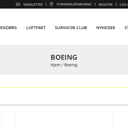
FORHANDLERSØGNING
NEWSLETTER
REGISTER
LOG 
DENDØRS
LUFTFART
SURVIVOR CLUB
NYHEDER
S
BOEING
Hjem
/
Boeing