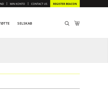
IND
MIN KONTO
CONTACT US
REGISTER BEACON
TØTTE
SELSKAB