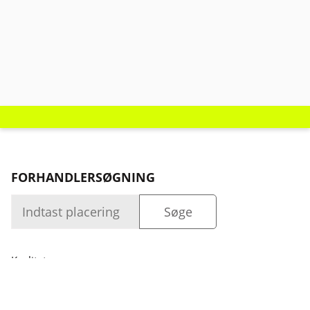
FORHANDLERSØGNING
Kvalitet
Selskab
Log ind