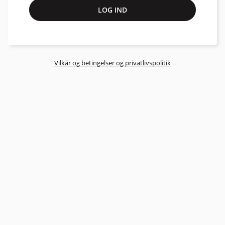
ARTEX Dealers/Distributors
LOG IND
ARTEX Repair Center
ARTEX Programming
ACR -batteriudskiftning
Vilkår og betingelser og privatlivspolitik
ARTEX Batteriudskiftning