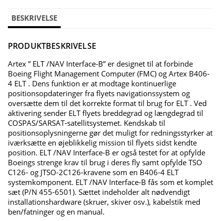
BESKRIVELSE
PRODUKTBESKRIVELSE
Artex ” ELT /NAV Interface-B” er designet til at forbinde
Boeing Flight Management Computer (FMC) og Artex B406-
4 ELT . Dens funktion er at modtage kontinuerlige
positionsopdateringer fra flyets navigationssystem og
oversætte dem til det korrekte format til brug for ELT . Ved
aktivering sender ELT flyets breddegrad og længdegrad til
COSPAS/SARSAT-satellitsystemet. Kendskab til
positionsoplysningerne gør det muligt for redningsstyrker at
iværksætte en øjeblikkelig mission til flyets sidst kendte
position. ELT /NAV Interface-B er også testet for at opfylde
Boeings strenge krav til brug i deres fly samt opfylde TSO
C126- og JTSO-2C126-kravene som en B406-4 ELT
systemkomponent. ELT /NAV Interface-B fås som et komplet
sæt (P/N 455-6501). Sættet indeholder alt nødvendigt
installationshardware (skruer, skiver osv.), kabelstik med
ben/fatninger og en manual.