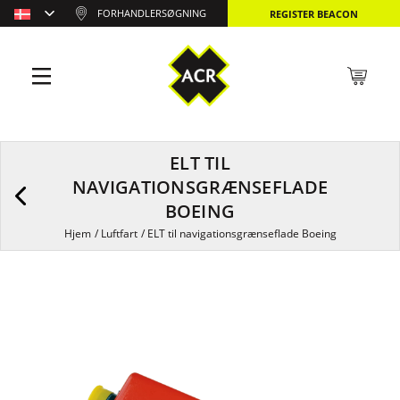
FORHANDLERSØGNING
REGISTER BEACON
ELT TIL
NAVIGATIONSGRÆNSEFLADE
BOEING
Hjem
/
Luftfart
/
ELT til navigationsgrænseflade Boeing