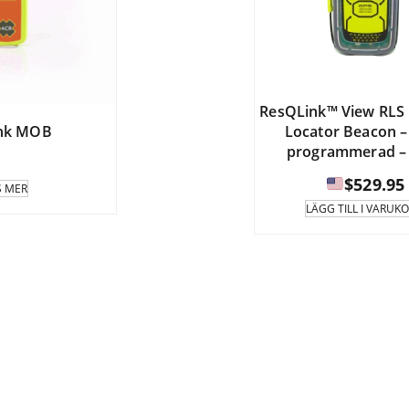
ResQLink™ View RLS 
ink MOB
Locator Beacon –
programmerad –
$
529.95
S MER
LÄGG TILL I VARUK