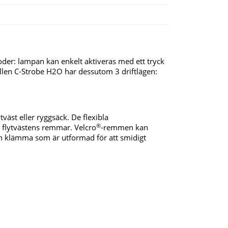
der: lampan kan enkelt aktiveras med ett tryck
ellen C-Strobe H2O har dessutom 3 driftlägen:
väst eller ryggsäck. De flexibla
®
å flytvästens remmar. Velcro
-remmen kan
en klämma som är utformad för att smidigt