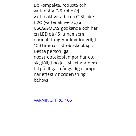
De kompakta, robusta och
vattentäta C-Strobe (ej
$24.95
vattenaktiverad) och C-Strobe
H2O (vattenaktiverad) är
till
USCG/SOLAS-godkända och har
en LED på 45 lumen som
normalt fungerar kontinuerligt i
120 timmar i stroboskopläge.
$289.95
Dessa personliga
nödstroboskoplampor har ett
slagtåligt hölje – vilket gör dem
till pålitliga, mångsidiga lampor
när effektiv nödbelysning
behövs.
VARNING: PROP 65