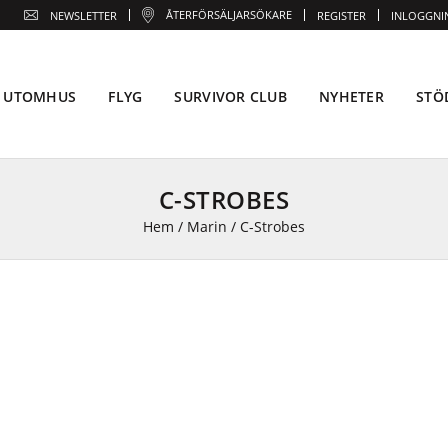
ÅTERFÖRSÄLJARSÖKARE
NEWSLETTER
REGISTER
INLOGGNI
UTOMHUS
FLYG
SURVIVOR CLUB
NYHETER
STÖ
C-STROBES
Hem
/
Marin
/
C-Strobes