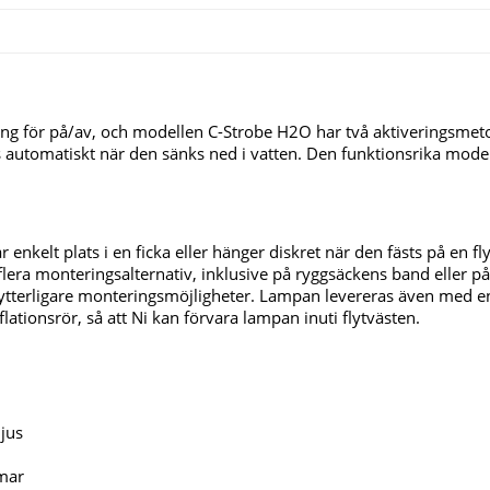
ing för på/av, och modellen C-Strobe H2O har två aktiveringsmeto
as automatiskt när den sänks ned i vatten. Den funktionsrika mod
nkelt plats i en ficka eller hänger diskret när den fästs på en flyt
lera monteringsalternativ, inklusive på ryggsäckens band eller p
a ytterligare monteringsmöjligheter. Lampan levereras även med 
ationsrör, så att Ni kan förvara lampan inuti flytvästen.
ljus
mmar