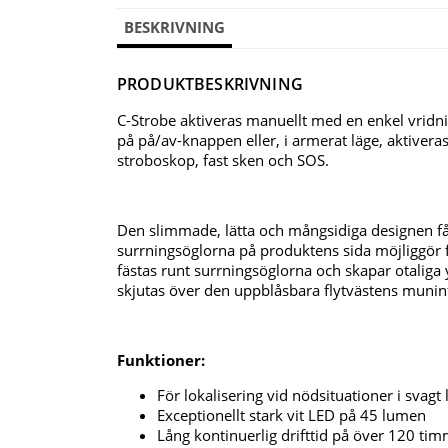
BESKRIVNING
PRODUKTBESKRIVNING
C-Strobe aktiveras manuellt med en enkel vridn
på på/av-knappen eller, i armerat läge, aktiver
stroboskop, fast sken och SOS.
Den slimmade, lätta och mångsidiga designen får e
surrningsöglorna på produktens sida möjliggör f
fästas runt surrningsöglorna och skapar otalig
skjutas över den uppblåsbara flytvästens muninfl
Funktioner:
För lokalisering vid nödsituationer i svagt 
Exceptionellt stark vit LED på 45 lumen
Lång kontinuerlig drifttid på över 120 ti