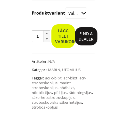
Produktvariant
LÄGG
C-
FIND A
TILL I
Strobes
DEALER
VARUKORG
kvantitet
Artikelnr:
N/A
Kategori:
MARIN
,
UTOMHUS
Taggar:
acr c-blixt
,
acr-blixt
,
acr-
stroboskopljus
,
marint
stroboskopljus
,
nödblixt
,
nödblixtljus
,
pfd-ljus
,
räddningsljus
,
säkerhetsstroboskopljus
,
stroboskopiska säkerhetsljus
,
Stroboskopljus