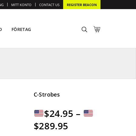
NG
MITT KONTO
CONTACT US
REGISTER BEACON
D
FÖRETAG
C-Strobes
$
24.95
–
Prisintervall:
$
289.95