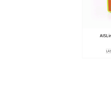
AISL
LÄ