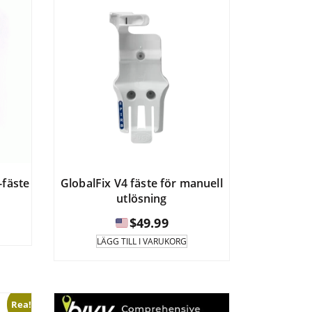
Alternativen
kan
väljas
på
produktsidan.
-fäste
GlobalFix V4 fäste för manuell
utlösning
$
49.99
LÄGG TILL I VARUKORG
Rea!