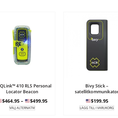
flera
har
till
vari
flera
Alte
varianter.
$1,054.95
kan
Alternativen
välj
kan
på
väljas
prod
på
produktsidan.
QLink™ 410 RLS Personal
Bivy Stick –
Locator Beacon
satellitkommunikato
Prisintervall:
$
464.95
–
$
499.95
$
199.95
Denna
VÄLJ ALTERNATIV
LÄGG TILL I VARUKORG
produkt
$464.95
har