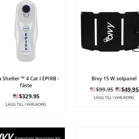
 Shelter ™ 4 Cat I EPIRB -
Bivy 15 W solpanel
fäste
Det
$
99.95
$
49.95
$
329.95
ursprung
LÄGG TILL I VARUKORG
priset
LÄGG TILL I VARUKORG
var:
$99.95.