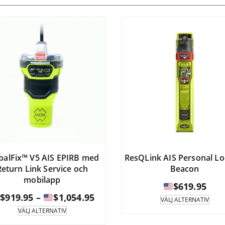
balFix™ V5 AIS EPIRB med
ResQLink AIS Personal Lo
Return Link Service och
Beacon
mobilapp
$
619.95
Prisintervall:
$
919.95
–
$
1,054.95
Den
VÄLJ ALTERNATIV
prod
Denna
VÄLJ ALTERNATIV
har
produkt
$919.95