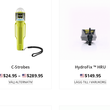
kan
välj
på
prod
C-Strobes
HydroFix ™ HRU
Prisintervall:
$
24.95
–
$
289.95
$
149.95
Denna
VÄLJ ALTERNATIV
LÄGG TILL I VARUKORG
produkt
$24.95
har
till
flera
varianter.
$289.95
Alternativen