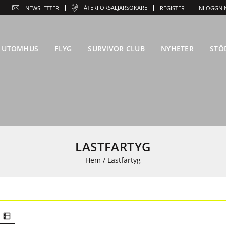
ÅTERFÖRSÄLJARSÖKARE
NEWSLETTER
REGISTER
INLOGGNI
UTOMHUS
FLYG
SURVIVOR CLUB
NYHETER
STÖ
LASTFARTYG
Hem
/
Lastfartyg