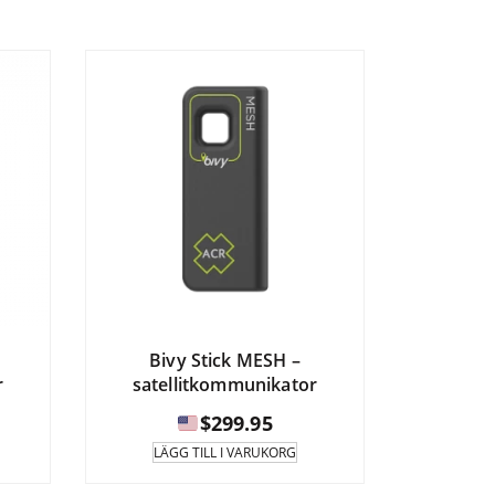
flera
anter.
varianter.
$629.95
rnativen
Alternativen
kan
as
väljas
på
uktsidan.
produktsidan.
Bivy Stick MESH –
r
satellitkommunikator
$
299.95
LÄGG TILL I VARUKORG