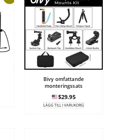
Bivy omfattande
monteringssats
Det
liga
nuvarande
$
29.95
priset
LÄGG TILL I VARUKORG
är:
$49.95.