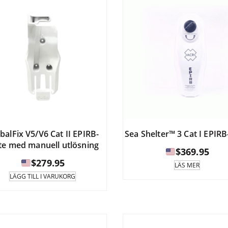
kan
väljas
på
produktsidan.
balFix V5/V6 Cat II EPIRB-
Sea Shelter™ 3 Cat I EPIRB
te med manuell utlösning
$
369.95
$
279.95
LÄS MER
LÄGG TILL I VARUKORG