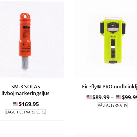
SM-3 SOLAS
Firefly® PRO nödblinkl
livbojmarkeringsljus
$
89.99
–
$
99.9
$
169.95
Den
VÄLJ ALTERNATIV
prod
LÄGG TILL I VARUKORG
har
flera
vari
Alte