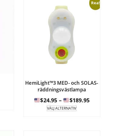
Rea!
kan
as
väljas
på
uktsidan.
produktsidan.
HemiLight™3 MED- och SOLAS-
räddningsvästlampa
Prisintervall:
$
24.95
–
$
189.95
Denna
VÄLJ ALTERNATIV
produkt
$24.95
har
till
flera
varianter.
$189.95