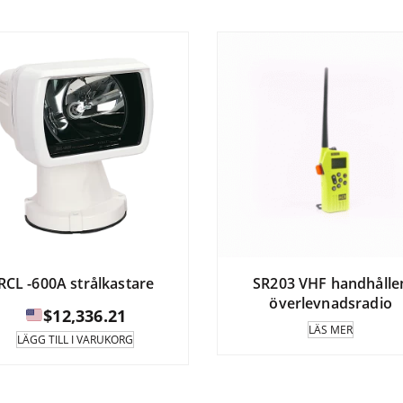
till
flera
varianter.
$499.95
Alternativen
kan
väljas
på
produktsidan.
RCL -600A strålkastare
SR203 VHF handhålle
överlevnadsradio
$
12,336.21
LÄS MER
LÄGG TILL I VARUKORG