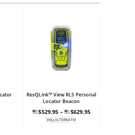
cator
ResQLink™ View RLS Personal
Locator Beacon
Prisintervall:
$
529.95
–
$
629.95
na
Denna
VÄLJ ALTERNATIV
ukt
produkt
$529.95
har
till