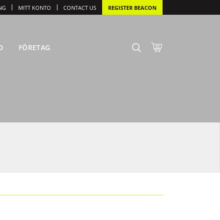
NG
MITT KONTO
CONTACT US
REGISTER BEACON
D
FÖRETAG