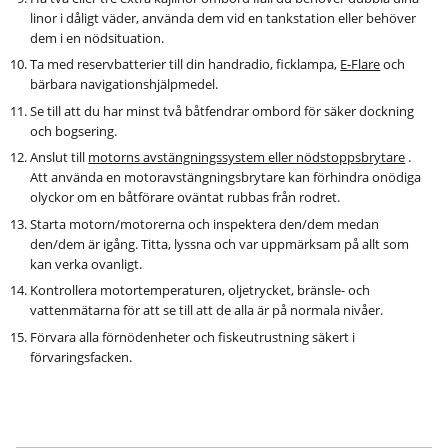
linor i dåligt väder, använda dem vid en tankstation eller behöver
dem i en nödsituation.
Ta med reservbatterier till din handradio, ficklampa,
E-Flare
och
bärbara navigationshjälpmedel.
Se till att du har minst två båtfendrar ombord för säker dockning
och bogsering.
Anslut till
motorns avstängningssystem eller nödstoppsbrytare
.
Att använda en motoravstängningsbrytare kan förhindra onödiga
olyckor om en båtförare oväntat rubbas från rodret.
Starta motorn/motorerna och inspektera den/dem medan
den/dem är igång. Titta, lyssna och var uppmärksam på allt som
kan verka ovanligt.
Kontrollera motortemperaturen, oljetrycket, bränsle- och
vattenmätarna för att se till att de alla är på normala nivåer.
Förvara alla förnödenheter och fiskeutrustning säkert i
förvaringsfacken.