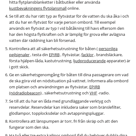
hitta flytplansblanketter i båtbutiker eller använda
kustbevakningens flytplansmall
online.
Se till att du har rätt typ av flytvästar för de vatten du ska åka i och
att du har en flytväst för varje person ombord. Till exempel
används en flytväst av typ I vid båtåkning till havs eftersom den
har den högsta flytkraften och är lämplig för grova eller avlägsna
vatten där räddning kan bli försenad.
Kontrollera att all säkerhetsutrustning för båten (
personliga
pejlsignaler
, testa din
EPIRB
, flytvästar,
facklor
, brandsläckare,
första hjälpen-låda, kastutrustning,
ljudproducerande
apparater) är
i gott skick.
Ge en säkerhetsgenomgång för båten till dina passagerare om vad
de ska göra vid en nödsituation på vattnet. Informera alla ombord
om platsen och användningen av flytvästar,
EPIRB
(nödradiobeacon)
, säkerhetsutrustning och
VHF
-radio.
Se till att du har en låda med grundläggande verktyg och
reservdelar. Reservdelar kan inkludera saker som bränslefilter,
glödlampor, topplocksdelar och avtappningspluggar.
Kontrollera att länspumpen är torr, fri från skräp och att den
fungerar som den ska.
Ha två eller tre extra kajlinor ombord ifall du behöver dubbla dina