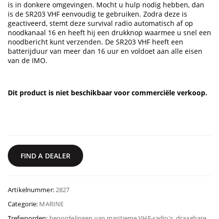
is in donkere omgevingen. Mocht u hulp nodig hebben, dan
is de SR203 VHF eenvoudig te gebruiken. Zodra deze is
geactiveerd, stemt deze survival radio automatisch af op
noodkanaal 16 en heeft hij een drukknop waarmee u snel een
noodbericht kunt verzenden. De SR203 VHF heeft een
batterijduur van meer dan 16 uur en voldoet aan alle eisen
van de IMO.
Dit product is niet beschikbaar voor commerciële verkoop.
FIND A DEALER
Artikelnummer:
2827
Categorie:
MARINE
Trefwoorden:
beoordelingen van maritieme VHF-radio's
,
draagbare