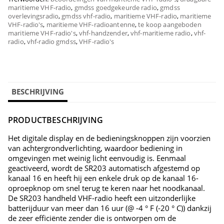
maritieme VHF-radio
,
gmdss goedgekeurde radio
,
gmdss
overlevingsradio
,
gmdss vhf-radio
,
maritieme VHF-radio
,
maritieme
VHF-radio's
,
maritieme VHF-radioantenne
,
te koop aangeboden
maritieme VHF-radio's
,
vhf-handzender
,
vhf-maritieme radio
,
vhf-
radio
,
vhf-radio gmdss
,
VHF-radio's
BESCHRIJVING
PRODUCTBESCHRIJVING
Het digitale display en de bedieningsknoppen zijn voorzien
van achtergrondverlichting, waardoor bediening in
omgevingen met weinig licht eenvoudig is. Eenmaal
geactiveerd, wordt de SR203 automatisch afgestemd op
kanaal 16 en heeft hij een enkele druk op de kanaal 16-
oproepknop om snel terug te keren naar het noodkanaal.
De SR203 handheld VHF-radio heeft een uitzonderlijke
batterijduur van meer dan 16 uur (@ -4 ° F (-20 ° C)) dankzij
de zeer efficiënte zender die is ontworpen om de