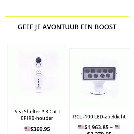
GEEF JE AVONTUUR EEN BOOST
Sea Shelter™ 3 Cat I
RCL -100 LED-zoeklicht
EPIRB-houder
$
1,963.85
–
$
369.95
Prijskla