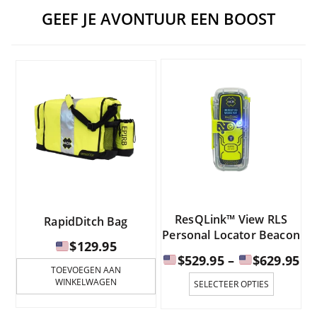
GEEF JE AVONTUUR EEN BOOST
ResQLink™ View RLS
RapidDitch Bag
Personal Locator Beacon
$
129.95
Pr
$
529.95
–
$
629.95
TOEVOEGEN AAN
Dit
WINKELWAGEN
SELECTEER OPTIES
product
$5
is
to