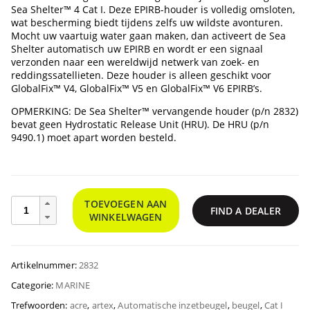
Sea Shelter™ 4 Cat I. Deze EPIRB-houder is volledig omsloten,
wat bescherming biedt tijdens zelfs uw wildste avonturen.
Mocht uw vaartuig water gaan maken, dan activeert de Sea
Shelter automatisch uw EPIRB en wordt er een signaal
verzonden naar een wereldwijd netwerk van zoek- en
reddingssatellieten. Deze houder is alleen geschikt voor
GlobalFix™ V4, GlobalFix™ V5 en GlobalFix™ V6 EPIRB’s.
OPMERKING: De Sea Shelter™ vervangende houder (p/n 2832)
bevat geen Hydrostatic Release Unit (HRU). De HRU (p/n
9490.1) moet apart worden besteld.
Sea
TOEVOEGEN AAN
FIND A DEALER
Shelter™
WINKELWAGEN
4
Cat
I
Artikelnummer:
2832
EPIRB-
houder
Categorie:
MARINE
hoeveelheid
Trefwoorden:
acre
,
artex
,
Automatische inzetbeugel
,
beugel
,
Cat I