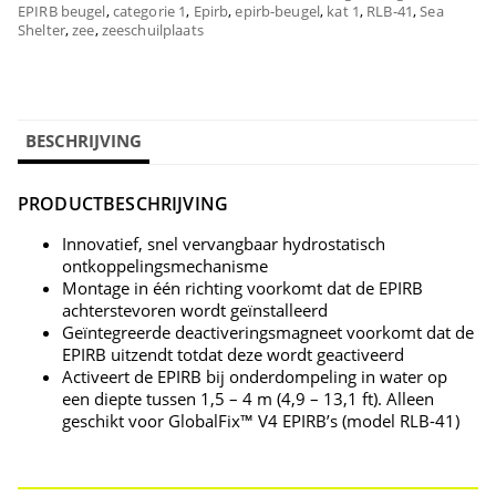
EPIRB beugel
,
categorie 1
,
Epirb
,
epirb-beugel
,
kat 1
,
RLB-41
,
Sea
Shelter
,
zee
,
zeeschuilplaats
BESCHRIJVING
PRODUCTBESCHRIJVING
Innovatief, snel vervangbaar hydrostatisch
ontkoppelingsmechanisme
Montage in één richting voorkomt dat de EPIRB
achterstevoren wordt geïnstalleerd
Geïntegreerde deactiveringsmagneet voorkomt dat de
EPIRB uitzendt totdat deze wordt geactiveerd
Activeert de EPIRB bij onderdompeling in water op
een diepte tussen 1,5 – 4 m (4,9 – 13,1 ft). Alleen
geschikt voor GlobalFix™ V4 EPIRB’s (model RLB-41)