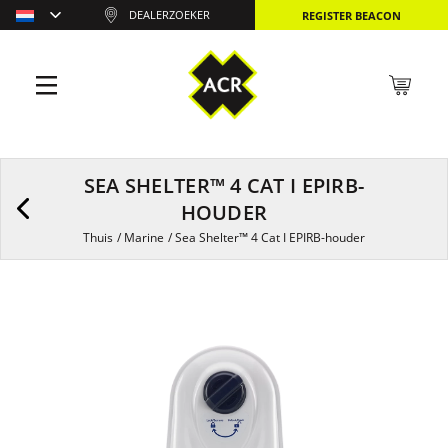
DEALERZOEKER
REGISTER BEACON
SEA SHELTER™ 4 CAT I EPIRB-
HOUDER
Thuis
/
Marine
/
Sea Shelter™ 4 Cat I EPIRB-houder