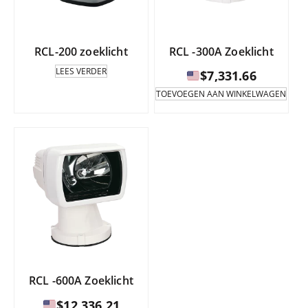
u
u
selecteren
selecteren
op
op
RCL-200 zoeklicht
RCL -300A Zoeklicht
de
de
productpagina.
productpa
LEES VERDER
$
7,331.66
TOEVOEGEN AAN WINKELWAGEN
RCL -600A Zoeklicht
$
12,336.21