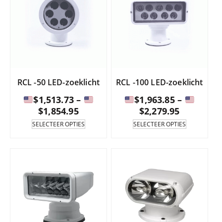
RCL -50 LED-zoeklicht
RCL -100 LED-zoeklicht
$
1,513.73
–
$
1,963.85
–
Prijsklasse:
Prijsklas
$
1,854.95
$
2,279.95
Dit
Dit
SELECTEER OPTIES
SELECTEER OPTIES
product
product
$1,513.73
$1,963.85
is
is
tot
tot
verkrijgbaar
verkrijgba
en
en
in
in
met
met
meerdere
meerdere
varianten.
varianten.
$1,854.95
$2,279.95
De
De
gewenste
gewenste
opties
opties
kunt
kunt