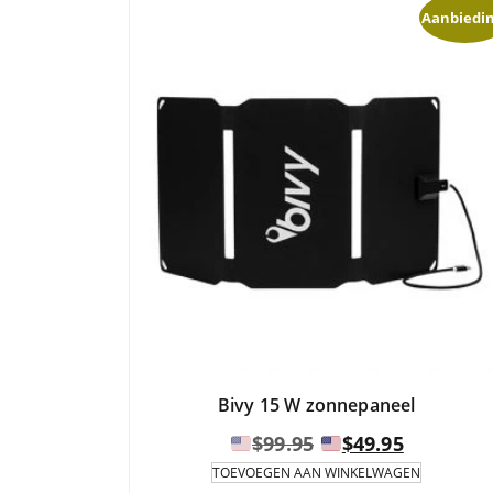
met
Aanbiedin
meerdere
varianten.
$1,499
De
gewenste
opties
kunt
u
selecteren
op
de
productpagina.
Bivy 15 W zonnepaneel
Oorspronkelijke
Huidige
$
99.95
$
49.95
prijs
prijs
TOEVOEGEN AAN WINKELWAGEN