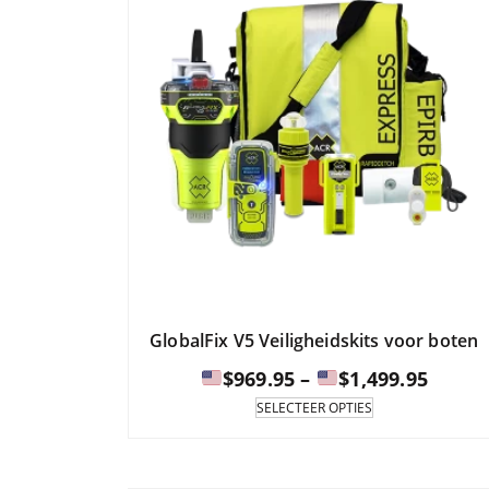
GlobalFix V5 Veiligheidskits voor boten
Prijsk
$
969.95
–
$
1,499.95
Dit
SELECTEER OPTIES
product
$969.9
is
tot
verkrijgbaar
en
in