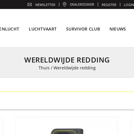
DEALERZOEKER
NEWSLETTER
REGISTER
LOGIN
ENLUCHT
LUCHTVAART
SURVIVOR CLUB
NIEUWS
WERELDWIJDE REDDING
Thuis
/
Wereldwijde redding