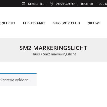
DEALERZOEKER
NEWSLETTER
REGISTER
LOGIN
ENLUCHT
LUCHTVAART
SURVIVOR CLUB
NIEUWS
SM2 MARKERINGSLICHT
Thuis
/
Sm2 markeringslicht
kcriteria voldoen.