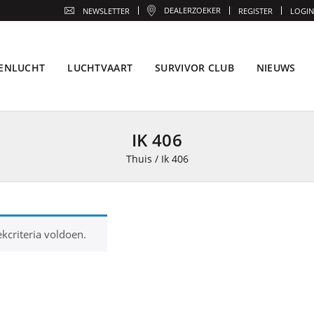
DEALERZOEKER
NEWSLETTER
REGISTER
LOGIN
ENLUCHT
LUCHTVAART
SURVIVOR CLUB
NIEUWS
IK 406
Thuis
/
Ik 406
kcriteria voldoen.