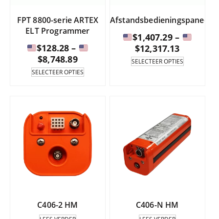
FPT 8800-serie ARTEX
Afstandsbedieningspaneel
ELT Programmer
$
1,407.29
–
$
128.28
–
Prijsklas
$
12,317.13
Prijsklasse:
$
8,748.89
Dit
SELECTEER OPTIES
product
Dit
$1,407.2
SELECTEER OPTIES
is
product
$128.28
tot
verkrijgba
is
tot
en
in
verkrijgbaar
en
met
meerdere
in
met
varianten.
meerdere
$12,317.
De
varianten.
$8,748.89
gewenste
De
opties
gewenste
kunt
opties
u
kunt
selecteren
u
op
selecteren
de
op
C406-2 HM
C406-N HM
productpa
de
productpagina.