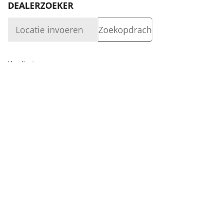
DEALERZOEKER
Kwaliteit
Bedrijf
Login
Vermogen
Bedrijf
VOLG ONS
Dealerzoeker