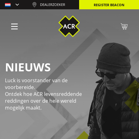
DEALERZOEKER
REGISTER BEACON
NIEUWS
Luck is voorstander van de
voorbereide.
Ontdek hoe ACR levensreddende
reddingen over de hele wereld
mogelijk maakt.