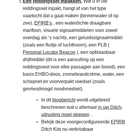
Een reddingsset inpakken.
Wat u in uw
reddingsset inpakt, hangt af van het type
vaartocht dat u gaat maken (binnenwater of op
zee).
EPIRB’s
, een waterdichte draagbare
marifoon, visuele signaalmiddelen voor zowel
overdag als ‘s nachts, een geluidssignaalmiddel
(zoals een fluitje of luchthoorn), een PLB (
Personal Locator Beacon
), een opblaasbaar
drijfmiddel (dit is een aanvulling op een
reddingsvest voor elke passagier aan boord), een
basis EHBO-doos, zonnebrandcrème, water, een
schepnet en voorverpakt voedsel (zoals
gevriesdroogd noodvoedsel).
In dit
blogbericht
wordt uitgebreid
beschreven wat u allemaal
in uw Ditch-
uitrusting moet stoppen
.
Bekijk deze voorgeconfigureerde
EPIRB
Ditch Kits nu verkrijgbaar