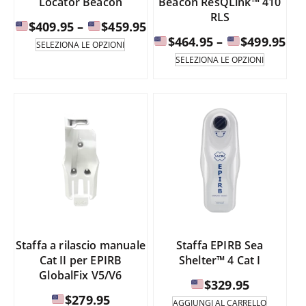
Locator Beacon
Beacon ResQLink™ 410
prodotto
RLS
Fascia
$
409.95
–
$
459.95
Fas
di
$
464.95
–
$
499.95
Questo
SELEZIONA LE OPZIONI
prodotto
di
prezzo:
Questo
SELEZIONA LE OPZIONI
è
prodotto
pre
da
disponibile
è
da
in
disponib
$409.95
diverse
in
$46
a
varianti.
diverse
a
Le
varianti.
opzioni
$459.95
Le
possono
opzioni
$49
essere
possono
selezionate
essere
nella
selezion
pagina
nella
del
pagina
Staffa a rilascio manuale
Staffa EPIRB Sea
prodotto.
del
Cat II per EPIRB
Shelter™ 4 Cat I
prodotto
GlobalFix V5/V6
$
329.95
$
279.95
AGGIUNGI AL CARRELLO