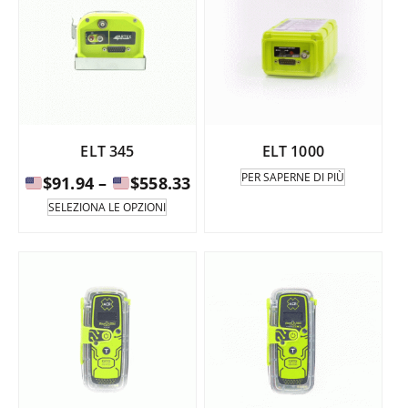
ELT 345
ELT 1000
PER SAPERNE DI PIÙ
Fascia
$
91.94
–
$
558.33
di
Questo
SELEZIONA LE OPZIONI
prodotto
prezzo:
è
da
disponibile
in
$91.94
diverse
a
varianti.
Le
opzioni
$558.33
possono
essere
selezionate