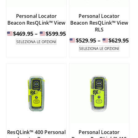
nella
pagina
Personal Locator
Personal Locator
del
Beacon ResQLink™ View
Beacon ResQLink™ View
prodotto.
RLS
Fascia
$
469.95
–
$
599.95
Fas
di
$
529.95
–
$
629.95
Questo
SELEZIONA LE OPZIONI
prodotto
di
prezzo:
Questo
SELEZIONA LE OPZIONI
è
prodotto
pre
da
disponibile
è
da
in
disponib
$469.95
diverse
in
$52
a
varianti.
diverse
a
Le
varianti.
opzioni
$599.95
Le
possono
opzioni
$62
essere
possono
selezionate
essere
nella
selezion
pagina
nella
del
pagina
ResQLink™ 400 Personal
Personal Locator
prodotto.
del