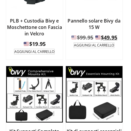
PLB + Custodia Bivy e
Pannello solare Bivy da
Moschettone con Fascia
15 W
in Velcro
Il
Il
$
99.95
$
49.95
$
19.95
prezzo
prez
AGGIUNGI AL CARRELLO
originale
attu
AGGIUNGI AL CARRELLO
era:
è:
$99.95.
$49.9