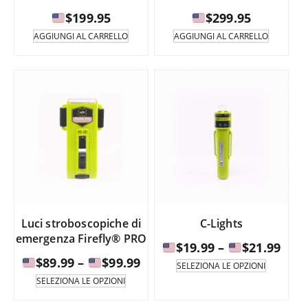
$
199.95
$
299.95
AGGIUNGI AL CARRELLO
AGGIUNGI AL CARRELLO
Luci stroboscopiche di
C-Lights
emergenza Firefly® PRO
Fasc
$
19.99
–
$
21.99
Fascia
$
89.99
–
$
99.99
di
Questo
SELEZIONA LE OPZIONI
prodotto
di
Questo
prez
SELEZIONA LE OPZIONI
è
prodotto
prezzo:
da
disponib
è