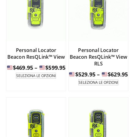
Personal Locator
Personal Locator
Beacon ResQLink™ View
Beacon ResQLink™ View
RLS
Fascia
$
469.95
–
$
599.95
Fas
di
$
529.95
–
$
629.95
Questo
SELEZIONA LE OPZIONI
prodotto
di
prezzo:
Questo
SELEZIONA LE OPZIONI
è
prodotto
pre
da
disponibile
è
da
in
disponib
$469.95
diverse
in
$52
a
varianti.
diverse
a
Le
varianti.
opzioni
$599.95
Le
possono
opzioni
$62
essere
possono