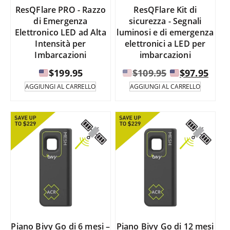
ResQFlare PRO - Razzo
ResQFlare Kit di
di Emergenza
sicurezza - Segnali
Elettronico LED ad Alta
luminosi e di emergenza
Intensità per
elettronici a LED per
Imbarcazioni
imbarcazioni
Il
Il
$
199.95
$
109.95
$
97.95
prezzo
prez
AGGIUNGI AL CARRELLO
AGGIUNGI AL CARRELLO
originale
attu
era:
è:
$109.95.
$97.
Piano Bivy Go di 6 mesi –
Piano Bivy Go di 12 mesi