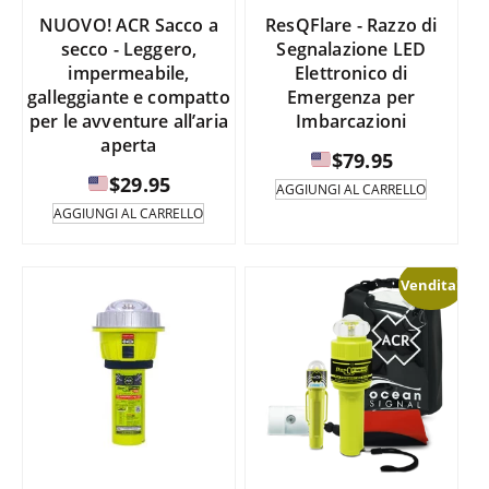
del
pagina
NUOVO! ACR Sacco a
ResQFlare - Razzo di
prodotto.
del
secco - Leggero,
Segnalazione LED
prodotto
impermeabile,
Elettronico di
galleggiante e compatto
Emergenza per
per le avventure all’aria
Imbarcazioni
aperta
$
79.95
$
29.95
AGGIUNGI AL CARRELLO
AGGIUNGI AL CARRELLO
Vendita!