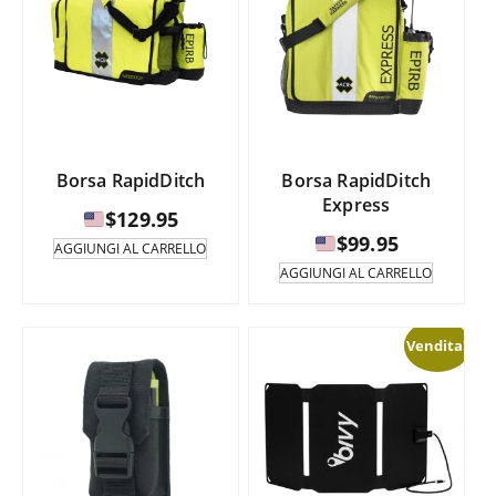
a
opzioni
$289.95
varianti.
possono
Le
essere
opzioni
$18
selezionate
possono
nella
essere
pagina
selezion
del
nella
prodotto.
pagina
Borsa RapidDitch
Borsa RapidDitch
del
Express
prodotto
$
129.95
$
99.95
AGGIUNGI AL CARRELLO
AGGIUNGI AL CARRELLO
Vendita!