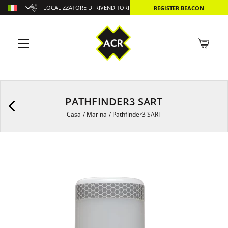
LOCALIZZATORE DI RIVENDITORI
REGISTER BEACON
PATHFINDER3 SART
Casa
/
Marina
/
Pathfinder3 SART