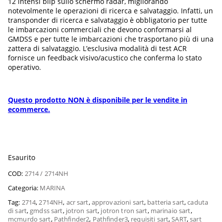
12 intensi blip sullo schermo radar, migliorando
notevolmente le operazioni di ricerca e salvataggio. Infatti, un
transponder di ricerca e salvataggio è obbligatorio per tutte
le imbarcazioni commerciali che devono conformarsi al
GMDSS e per tutte le imbarcazioni che trasportano più di una
zattera di salvataggio. L’esclusiva modalità di test ACR
fornisce un feedback visivo/acustico che conferma lo stato
operativo.
Questo prodotto NON è disponibile per le vendite in
ecommerce.
Esaurito
COD:
2714 / 2714NH
Categoria:
MARINA
Tag:
2714
,
2714NH
,
acr sart
,
approvazioni sart
,
batteria sart
,
caduta
di sart
,
gmdss sart
,
jotron sart
,
jotron tron sart
,
marinaio sart
,
mcmurdo sart
,
Pathfinder2
,
Pathfinder3
,
requisiti sart
,
SART
,
sart