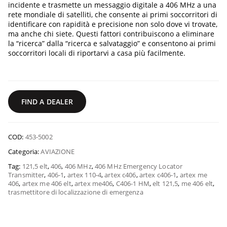
incidente e trasmette un messaggio digitale a 406 MHz a una
rete mondiale di satelliti, che consente ai primi soccorritori di
identificare con rapidità e precisione non solo dove vi trovate,
ma anche chi siete. Questi fattori contribuiscono a eliminare
la “ricerca” dalla “ricerca e salvataggio” e consentono ai primi
soccorritori locali di riportarvi a casa più facilmente.
FIND A DEALER
COD:
453-5002
Categoria:
AVIAZIONE
Tag:
121,5 elt
,
406
,
406 MHz
,
406 MHz Emergency Locator
Transmitter
,
406-1
,
artex 110-4
,
artex c406
,
artex c406-1
,
artex me
406
,
artex me 406 elt
,
artex me406
,
C406-1 HM
,
elt 121,5
,
me 406 elt
,
trasmettitore di localizzazione di emergenza