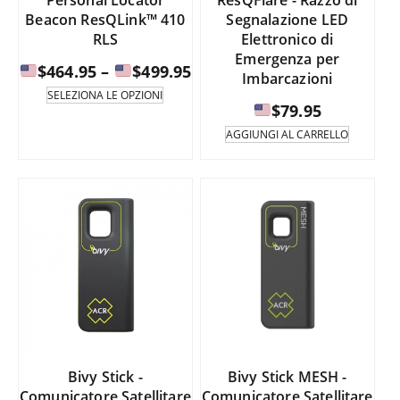
Personal Locator
ResQFlare - Razzo di
prodotto
del
Beacon ResQLink™ 410
Segnalazione LED
prodotto.
RLS
Elettronico di
Emergenza per
Fascia
$
464.95
–
$
499.95
Imbarcazioni
di
Questo
SELEZIONA LE OPZIONI
prodotto
$
79.95
prezzo:
è
da
AGGIUNGI AL CARRELLO
disponibile
in
$464.95
diverse
a
varianti.
Le
opzioni
$499.95
possono
essere
selezionate
nella
pagina
del
prodotto.
Bivy Stick -
Bivy Stick MESH -
Comunicatore Satellitare
Comunicatore Satellitare