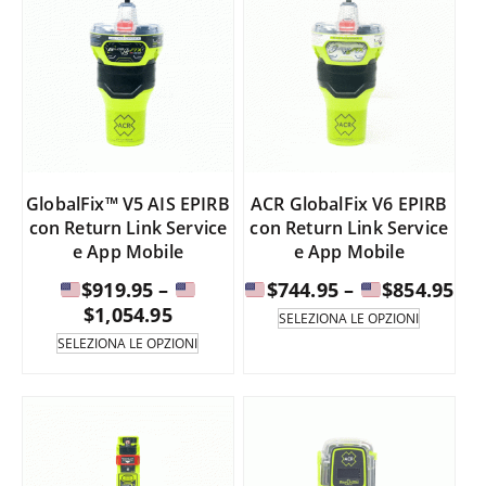
GlobalFix™ V5 AIS EPIRB
ACR GlobalFix V6 EPIRB
con Return Link Service
con Return Link Service
e App Mobile
e App Mobile
Fas
$
919.95
–
$
744.95
–
$
854.95
Fascia
di
$
1,054.95
Questo
SELEZIONA LE OPZIONI
prodotto
di
pre
Questo
SELEZIONA LE OPZIONI
è
prodotto
prezzo:
da
disponib
è
da
in
disponibile
$74
diverse
in
$919.95
a
varianti.
diverse
a
Le
varianti.
opzioni