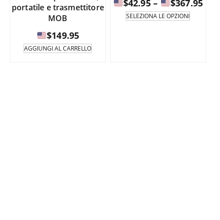
Fas
$
42.95
–
$
367.95
portatile e trasmettitore
di
Questo
SELEZIONA LE OPZIONI
MOB
prodotto
pre
è
$
149.95
da
disponib
AGGIUNGI AL CARRELLO
in
$42
diverse
a
varianti.
Le
opzioni
$36
possono
essere
selezion
nella
pagina
del
prodotto