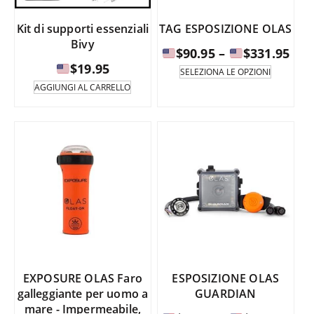
Kit di supporti essenziali
TAG ESPOSIZIONE OLAS
Bivy
Fas
$
90.95
–
$
331.95
$
19.95
di
Questo
SELEZIONA LE OPZIONI
prodotto
pre
AGGIUNGI AL CARRELLO
è
da
disponib
in
$90
diverse
a
varianti.
Le
opzioni
$33
possono
essere
selezion
nella
pagina
del
EXPOSURE OLAS Faro
ESPOSIZIONE OLAS
prodotto
galleggiante per uomo a
GUARDIAN
mare - Impermeabile,