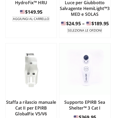
HydroFix™ HRU
Luce per Giubbotto
del
del
Salvagente HemiLight™3
prodotto.
prodotto
$
149.95
MED e SOLAS
AGGIUNGI AL CARRELLO
Fas
$
24.95
–
$
189.95
di
Questo
SELEZIONA LE OPZIONI
prodotto
pre
è
da
disponib
in
$24
diverse
a
varianti.
Le
opzioni
$18
possono
essere
selezion
nella
pagina
Staffa a rilascio manuale
Supporto EPIRB Sea
del
Cat II per EPIRB
Shelter™ 3 Cat I
prodotto
GlobalFix V5/V6
$
369.95