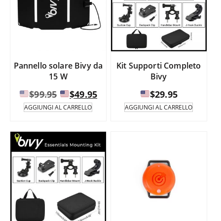
Pannello solare Bivy da
Kit Supporti Completo
15 W
Bivy
Il
Il
$
99.95
$
49.95
$
29.95
prezzo
prezzo
AGGIUNGI AL CARRELLO
AGGIUNGI AL CARRELLO
originale
attuale
era:
è:
$99.95.
$49.95.