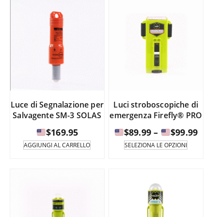
Luce di Segnalazione per
Luci stroboscopiche di
Salvagente SM-3 SOLAS
emergenza Firefly® PRO
Fasc
$
169.95
$
89.99
–
$
99.99
di
Questo
AGGIUNGI AL CARRELLO
SELEZIONA LE OPZIONI
prodotto
prez
è
da
disponib
in
$89.
diverse
a
varianti.
Le