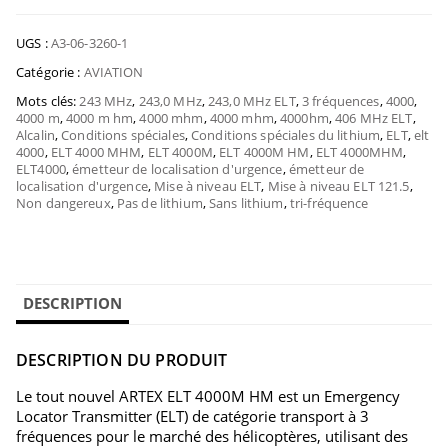
UGS :
A3-06-3260-1
Catégorie :
AVIATION
Mots clés:
243 MHz
,
243,0 MHz
,
243,0 MHz ELT
,
3 fréquences
,
4000
,
4000 m
,
4000 m hm
,
4000 mhm
,
4000 mhm
,
4000hm
,
406 MHz ELT
,
Alcalin
,
Conditions spéciales
,
Conditions spéciales du lithium
,
ELT
,
elt
4000
,
ELT 4000 MHM
,
ELT 4000M
,
ELT 4000M HM
,
ELT 4000MHM
,
ELT4000
,
émetteur de localisation d'urgence
,
émetteur de
localisation d'urgence
,
Mise à niveau ELT
,
Mise à niveau ELT 121.5
,
Non dangereux
,
Pas de lithium
,
Sans lithium
,
tri-fréquence
DESCRIPTION
DESCRIPTION DU PRODUIT
Le tout nouvel ARTEX ELT 4000M HM est un Emergency
Locator Transmitter (ELT) de catégorie transport à 3
fréquences pour le marché des hélicoptères, utilisant des