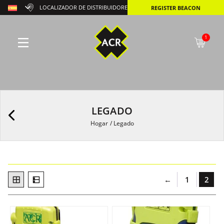
LOCALIZADOR DE DISTRIBUIDORES
REGISTER BEACON
1
LEGADO
Hogar
/
Legado
←
1
2