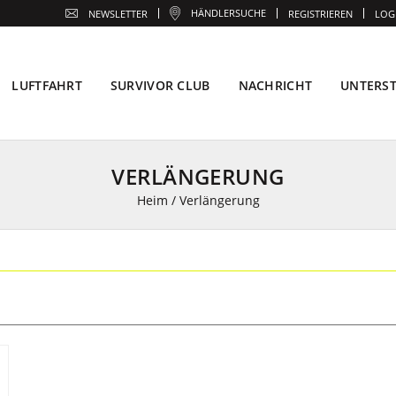
HÄNDLERSUCHE
NEWSLETTER
REGISTRIEREN
LOG
LUFTFAHRT
SURVIVOR CLUB
NACHRICHT
UNTERS
VERLÄNGERUNG
Heim
/
Verlängerung