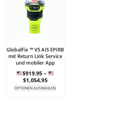
GlobalFix ™ V5 AIS EPIRB
mit Return Link Service
und mobiler App
$
919.95
–
Preisspanne:
$
1,054.95
Dieses
OPTIONEN AUSWÄHLEN
Produkt
$919.95
ist
bis
in
mehreren
$1,054.95
Varianten
erhältlich.
Die