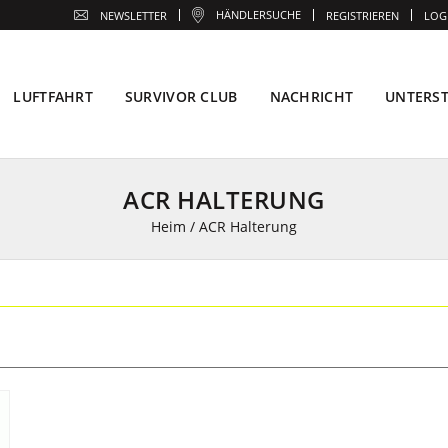
HÄNDLERSUCHE
NEWSLETTER
REGISTRIEREN
LOG
LUFTFAHRT
SURVIVOR CLUB
NACHRICHT
UNTERS
ACR HALTERUNG
Heim
/
ACR Halterung