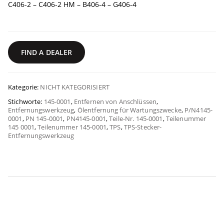
C406-2 – C406-2 HM – B406-4 – G406-4
FIND A DEALER
Kategorie:
NICHT KATEGORISIERT
Stichworte:
145-0001
,
Entfernen von Anschlüssen
,
Entfernungswerkzeug
,
Ölentfernung für Wartungszwecke
,
P/N4145-
0001
,
PN 145-0001
,
PN4145-0001
,
Teile-Nr. 145-0001
,
Teilenummer
145 0001
,
Teilenummer 145-0001
,
TPS
,
TPS-Stecker-
Entfernungswerkzeug