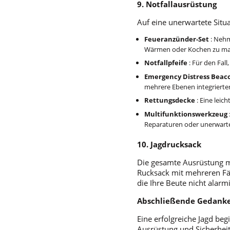
9. Notfallausrüstung
Auf eine unerwartete Situa
Feueranzünder-Set
: Nehm
Wärmen oder Kochen zu ma
Notfallpfeife
: Für den Fall
Emergency Distress Beac
mehrere Ebenen integrierter
Rettungsdecke
: Eine leic
Multifunktionswerkzeug
Reparaturen oder unerwart
10. Jagdrucksack
Die gesamte Ausrüstung m
Rucksack mit mehreren Fäc
die Ihre Beute nicht alarm
Abschließende Gedank
Eine erfolgreiche Jagd beg
Ausrüstung und Sicherheit