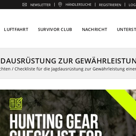
HÄNDLERSUCHE
NEWSLETTER
REGISTRIEREN
LOG
LUFTFAHRT
SURVIVOR CLUB
NACHRICHT
UNTERS
AGDAUSRÜSTUNG ZUR GEWÄHRLEISTUN
chten
/
Checkliste für die Jagdausrüstung zur Gewährleistung einer