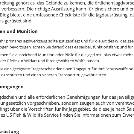
reitung gehört es, das Gelände zu kennen, die örtlichen Jagdvors
 verbessern. Die richtige Ausrüstung kann für eine sichere und e
Blog bietet eine umfassende Checkliste für die Jagdausrüstung, da
s gerüstet sind.
gen und Munition
 Ihr primäres Jagdwerkzeug sollte gut gepflegt und für die Art des Wildes geei
ogen bevorzugen, achten Sie darauf, dass es sauber, funktionsfähig und für I
men Sie ausreichend Munition oder Pfeile für die Jagd mit, plus etwas mehr f
oder Pfeile zur Wildart und Ihrer gewählten Waffe passen.
e eine geeignete Tragetasche oder einen Tragegurt für Ihre Schusswaffe od
 zu schützen und einen sicheren Transport zu gewährleisten.
ehmigungen
gdschein und alle erforderlichen Genehmigungen für das jeweilig
t nur gesetzlich vorgeschrieben, sondern zeugen auch von verantwo
ingt über die Vorschriften für Ihr Jagdgebiet, da diese je nach Sai
es US Fish & Wildlife Service
finden Sie Informationen zum Erwe
usrüstung