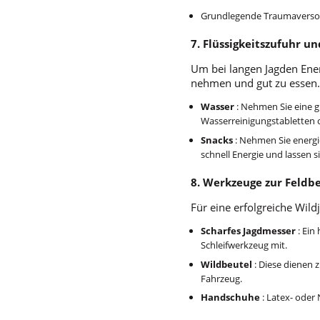
Grundlegende Traumaversor
7. Flüssigkeitszufuhr u
Um bei langen Jagden Energ
nehmen und gut zu essen.
Wasser
: Nehmen Sie eine g
Wasserreinigungstabletten o
Snacks
: Nehmen Sie energie
schnell Energie und lassen s
8. Werkzeuge zur Feldb
Für eine erfolgreiche Wil
Scharfes Jagdmesser
: Ein
Schleifwerkzeug mit.
Wildbeutel
: Diese dienen 
Fahrzeug.
Handschuhe
: Latex- oder