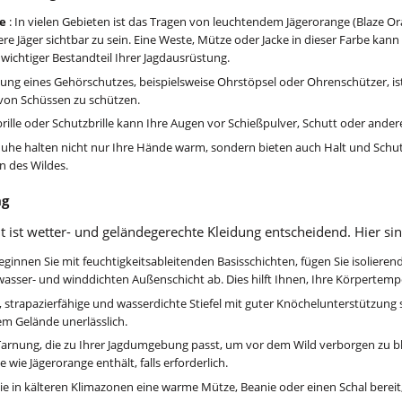
ge
: In vielen Gebieten ist das Tragen von leuchtendem Jägerorange (Blaze Or
e Jäger sichtbar zu sein. Eine Weste, Mütze oder Jacke in dieser Farbe kann 
 wichtiger Bestandteil Ihrer Jagdausrüstung.
ung eines Gehörschutzes, beispielsweise Ohrstöpsel oder Ohrenschützer, ist
von Schüssen zu schützen.
brille oder Schutzbrille kann Ihre Augen vor Schießpulver, Schutt oder ande
uhe halten nicht nur Ihre Hände warm, sondern bieten auch Halt und Schu
 des Wildes.
ng
 ist wetter- und geländegerechte Kleidung entscheidend. Hier sin
eginnen Sie mit feuchtigkeitsableitenden Basisschichten, fügen Sie isoliere
 wasser- und winddichten Außenschicht ab. Dies hilft Ihnen, Ihre Körpertempe
 strapazierfähige und wasserdichte Stiefel mit guter Knöchelunterstützung 
em Gelände unerlässlich.
Tarnung, die zu Ihrer Jagdumgebung passt, um vor dem Wild verborgen zu bl
 wie Jägerorange enthält, falls erforderlich.
Sie in kälteren Klimazonen eine warme Mütze, Beanie oder einen Schal berei