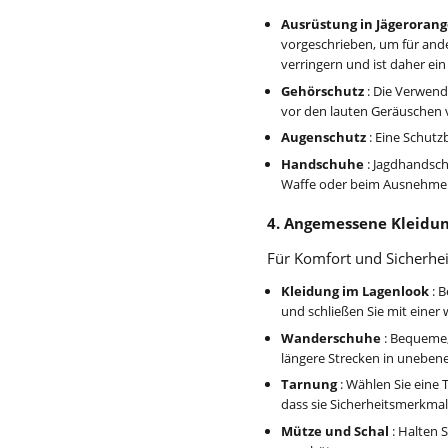
Ausrüstung in Jägeroran
vorgeschrieben, um für ander
verringern und ist daher ein
Gehörschutz
: Die Verwend
vor den lauten Geräuschen 
Augenschutz
: Eine Schutz
Handschuhe
: Jagdhandsch
Waffe oder beim Ausnehmen
4. Angemessene Kleidu
Für Komfort und Sicherheit
Kleidung im Lagenlook
: B
und schließen Sie mit einer
Wanderschuhe
: Bequeme,
längere Strecken in uneben
Tarnung
: Wählen Sie eine 
dass sie Sicherheitsmerkmale
Mütze und Schal
: Halten 