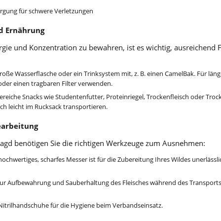
gung für schwere Verletzungen
nd Ernährung
ie und Konzentration zu bewahren, ist es wichtig, ausreichend Fl
roße Wasserflasche oder ein Trinksystem mit, z. B. einen CamelBak. Für län
der einen tragbaren Filter verwenden.
reiche Snacks wie Studentenfutter, Proteinriegel, Trockenfleisch oder Trock
ich leicht im Rucksack transportieren.
earbeitung
djagd benötigen Sie die richtigen Werkzeuge zum Ausnehmen:
 hochwertiges, scharfes Messer ist für die Zubereitung Ihres Wildes unerläss
zur Aufbewahrung und Sauberhaltung des Fleisches während des Transports
 Nitrilhandschuhe für die Hygiene beim Verbandseinsatz.