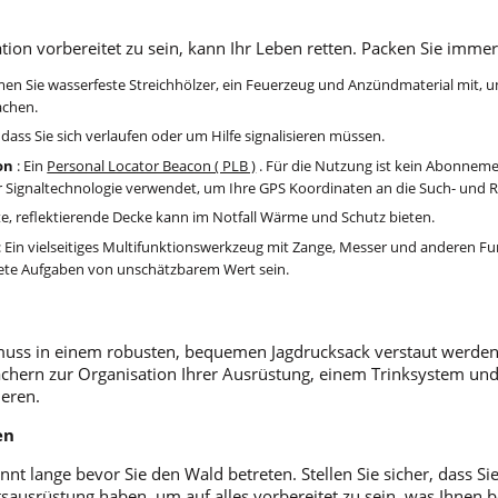
tion vorbereitet zu sein, kann Ihr Leben retten. Packen Sie immer
en Sie wasserfeste Streichhölzer, ein Feuerzeug und Anzündmaterial mit, u
chen.
, dass Sie sich verlaufen oder um Hilfe signalisieren müssen.
on
: Ein
Personal Locator Beacon ( PLB )
. Für die Nutzung ist kein Abonneme
 Signaltechnologie verwendet, um Ihre GPS Koordinaten an die Such- und R
hte, reflektierende Decke kann im Notfall Wärme und Schutz bieten.
: Ein vielseitiges Multifunktionswerkzeug mit Zange, Messer und anderen Fu
ete Aufgaben von unschätzbarem Wert sein.
uss in einem robusten, bequemen Jagdrucksack verstaut werden.
hern zur Organisation Ihrer Ausrüstung, einem Trinksystem und 
ieren.
en
innt lange bevor Sie den Wald betreten. Stellen Sie sicher, dass S
sausrüstung haben, um auf alles vorbereitet zu sein, was Ihnen 