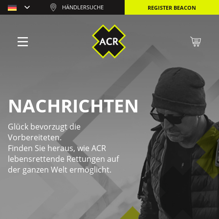
HÄNDLERSUCHE
REGISTER BEACON
NACHRICHTEN
Glück bevorzugt die
Vorbereiteten.
Finden Sie heraus, wie ACR
lebensrettende Rettungen auf
der ganzen Welt ermöglicht.