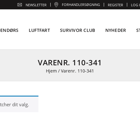
FORHANDLERSØGNING
NEWSLETTER
REGISTER
LOG 
DENDØRS
LUFTFART
SURVIVOR CLUB
NYHEDER
S
VARENR. 110-341
Hjem
/
Varenr. 110-341
cher dit valg.