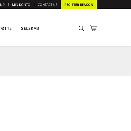
IND
MIN KONTO
CONTACT US
REGISTER BEACON
TØTTE
SELSKAB