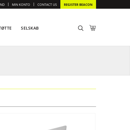
IND
MIN KONTO
CONTACT US
REGISTER BEACON
TØTTE
SELSKAB