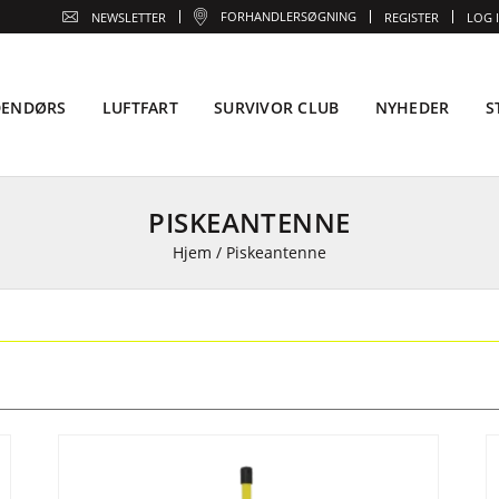
FORHANDLERSØGNING
NEWSLETTER
REGISTER
LOG 
DENDØRS
LUFTFART
SURVIVOR CLUB
NYHEDER
S
PISKEANTENNE
Hjem
/
Piskeantenne