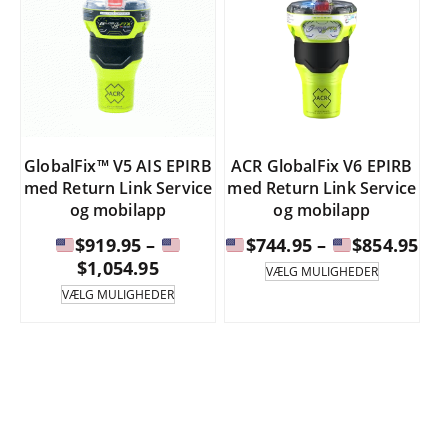
GlobalFix™ V5 AIS EPIRB
ACR GlobalFix V6 EPIRB
med Return Link Service
med Return Link Service
og mobilapp
og mobilapp
Pri
$
919.95
–
$
744.95
–
$
854.95
Prisinterval:
$
1,054.95
Dette
VÆLG MULIGHEDER
produkt
$74
Dette
VÆLG MULIGHEDER
har
produkt
$919.95
til
flere
har
til
varianter.
flere
$85
Mulighed
varianter.
$1,054.95
kan
Mulighederne
vælges
kan
på
vælges
produktsi