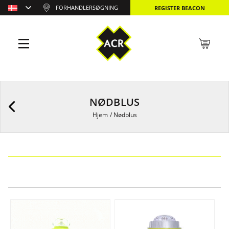
FORHANDLERSØGNING
REGISTER BEACON
NØDBLUS
Hjem
/
Nødblus