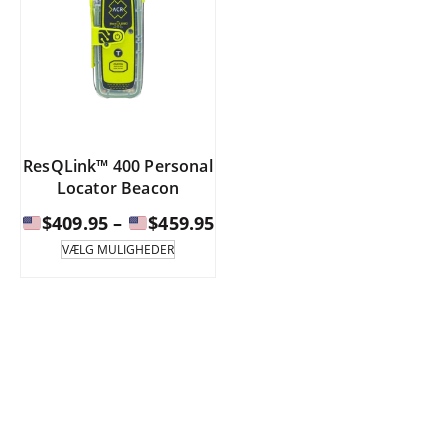
ResQLink™ 400 Personal
Locator Beacon
Prisinterval:
$
409.95
–
$
459.95
Dette
VÆLG MULIGHEDER
produkt
$409.95
har
til
flere
varianter.
$459.95
Mulighederne
kan
vælges
på
produktsiden.