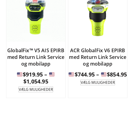
GlobalFix™ V5 AIS EPIRB
ACR GlobalFix V6 EPIRB
med Return Link Service
med Return Link Service
og mobilapp
og mobilapp
Pri
$
919.95
–
$
744.95
–
$
854.95
Prisinterval:
$
1,054.95
Dette
VÆLG MULIGHEDER
produkt
$74
Dette
VÆLG MULIGHEDER
har
produkt
$919.95
til
flere
har
til
varianter.
flere
$85
Mulighed
varianter.
$1,054.95
kan
Mulighederne
vælges
kan
på
vælges
produktsi