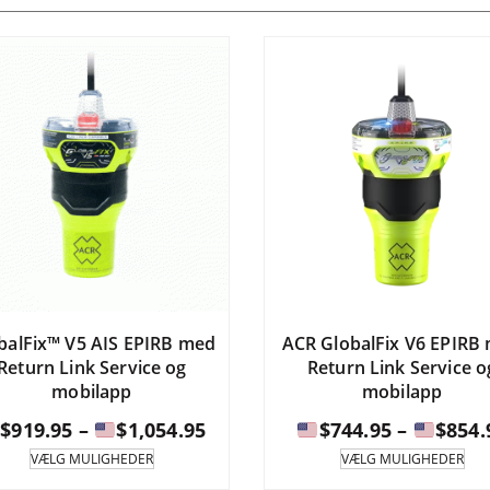
balFix™ V5 AIS EPIRB med
ACR GlobalFix V6 EPIRB
Return Link Service og
Return Link Service o
mobilapp
mobilapp
Prisinterval:
$
919.95
–
$
1,054.95
$
744.95
–
$
854.
Dette
Det
VÆLG MULIGHEDER
VÆLG MULIGHEDER
produkt
pro
$919.95