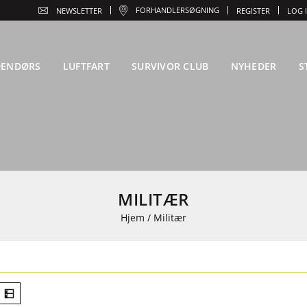
FORHANDLERSØGNING
NEWSLETTER
REGISTER
LOG 
DENDØRS
LUFTFART
SURVIVOR CLUB
NYHEDER
S
MILITÆR
Hjem
/
Militær