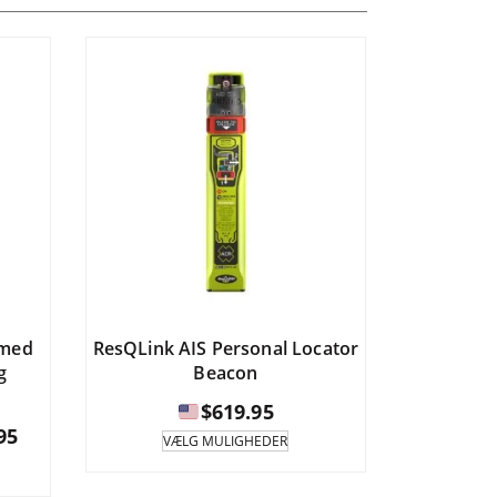
 med
ResQLink AIS Personal Locator
g
Beacon
$
619.95
Prisinterval:
95
Dette
VÆLG MULIGHEDER
produkt
te
har
dukt
$744.95