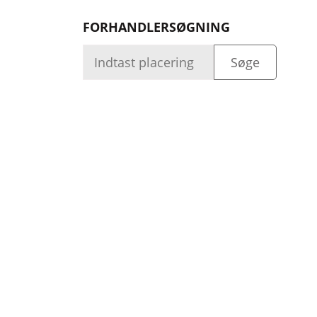
FORHANDLERSØGNING
Kvalitet
Selskab
Log ind
Evne
Selskab
Vi bygger kvalitetsprodukter velvidende at de br
© 2026 ACR Electronics, Inc. 5757 Ravenswood R