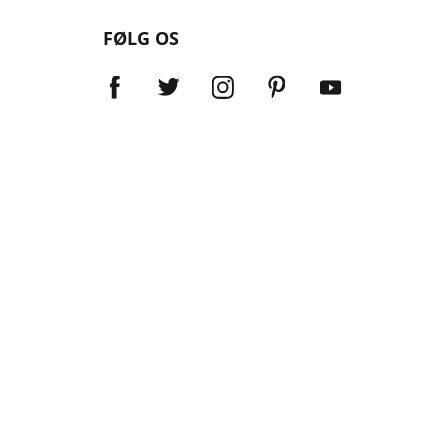
FØLG OS
Forhandlersøgning
Returnering, ombytning og kampagner
Reparationer
Støtte
Marine legacy products
Outdoor legacy products
uges til at redde liv™
oad, Fort Lauderdale, FL 33312 USA.