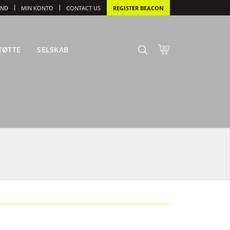
IND
MIN KONTO
CONTACT US
REGISTER BEACON
TØTTE
SELSKAB