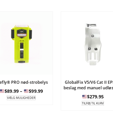
har
har
til
flere
fle
varianter.
var
$1,054.95
Mulighederne
Mul
kan
ka
vælges
væl
på
på
produktsiden.
pro
refly® PRO nød-strobelys
GlobalFix V5/V6 Cat II EP
beslag med manuel udlø
Prisinterval:
$
89.99
–
$
99.99
$
279.95
Dette
VÆLG MULIGHEDER
produkt
$89.99
TILFØJ TIL KURV
har
til
flere