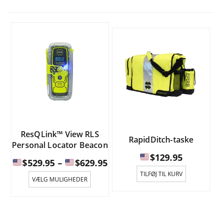
ResQLink™ View RLS
RapidDitch-taske
Personal Locator Beacon
$
129.95
Prisinterval:
$
529.95
–
$
629.95
Dette
TILFØJ TIL KURV
VÆLG MULIGHEDER
produkt
$529.95
har
til
flere
varianter.
$629.95