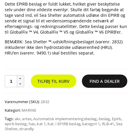
Dette EPIRB beslag er fuldt lukket, hvilket giver beskyttelse
selv under dine vildeste eventyr. Skulle dit fartøj begynde at
tage vand ind, vil Sea Shelter automatisk udløse din EPIRB og
sende et signal til et verdensomspændende netværk af
eftersøgnings- og redningssatellitter. Dette beslag passer kun
til GlobalFix ™ V4, GlobalFix ™ V5 og GlobalFix ™ V6 EPIRB’er.
BEMÆRK: Sea Shelter ™-udskiftningsbeslaget (varenr. 2832)
inkluderer ikke den hydrostatiske udløserenhed (HRU).
HRU’en (varenr. 9490.1) skal bestilles separat.
Sea
TILFØJ TIL KURV
FIND A DEALER
Shelter
™
4
Kat.
Varenummer (SKU):
2832
I
Kategori:
MARINE
EPIRB
beslag
Tags:
akr
,
artex
,
Automatisk implementeringsbeslag
,
beslag
,
Epirb
,
epirb-beslag
,
hav
,
kat 1
,
Kat. I EPIRB beslag
,
kategori 1
,
RLB-41
,
Sea
mængde
Shelter
,
strandly