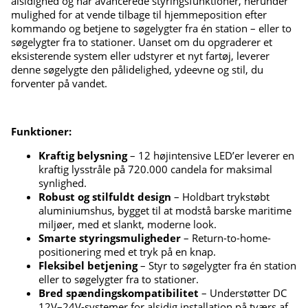
alsidighed og har avancerede styringsfunktioner, herunder
mulighed for at vende tilbage til hjemmeposition efter
kommando og betjene to søgelygter fra én station – eller to
søgelygter fra to stationer. Uanset om du opgraderer et
eksisterende system eller udstyrer et nyt fartøj, leverer
denne søgelygte den pålidelighed, ydeevne og stil, du
forventer på vandet.
Funktioner:
Kraftig belysning
–
12 højintensive LED’er leverer en
kraftig lysstråle på 720.000 candela for maksimal
synlighed.
Robust og stilfuldt design
–
Holdbart trykstøbt
aluminiumshus, bygget til at modstå barske maritime
miljøer, med et slankt, moderne look.
Smarte styringsmuligheder
–
Return-to-home-
positionering med et tryk på en knap.
Fleksibel betjening
–
Styr to søgelygter fra én station
eller to søgelygter fra to stationer.
Bred spændingskompatibilitet
–
Understøtter DC
12V–24V-systemer for alsidig installation på tværs af