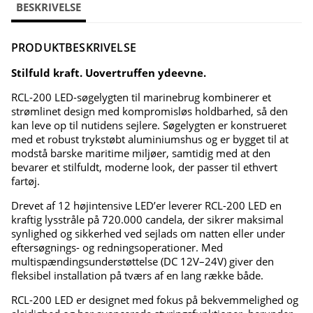
BESKRIVELSE
PRODUKTBESKRIVELSE
Stilfuld kraft. Uovertruffen ydeevne.
RCL-200 LED-søgelygten til marinebrug kombinerer et
strømlinet design med kompromisløs holdbarhed, så den
kan leve op til nutidens sejlere. Søgelygten er konstrueret
med et robust trykstøbt aluminiumshus og er bygget til at
modstå barske maritime miljøer, samtidig med at den
bevarer et stilfuldt, moderne look, der passer til ethvert
fartøj.
Drevet af 12 højintensive LED’er leverer RCL-200 LED en
kraftig lysstråle på 720.000 candela, der sikrer maksimal
synlighed og sikkerhed ved sejlads om natten eller under
eftersøgnings- og redningsoperationer. Med
multispændingsunderstøttelse (DC 12V–24V) giver den
fleksibel installation på tværs af en lang række både.
RCL-200 LED er designet med fokus på bekvemmelighed og