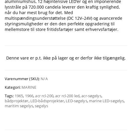
aluminiumshus, 12 højintensive LED’er og en imponerende
lysstråle på 720.000 candela leverer den kraftig synlighed,
når du har mest brug for det. Med
multispændingsunderstøttelse (DC 12V–24V) og avancerede
styringsmuligheder er den den perfekte opgradering til
mellemstore til store fritidsfartøjer samt erhvervsfartøjer.
Denne vare er p.t. ikke på lager og er derfor ikke tilgængelig.
Varenummer (SKU):
N/A
Kategori:
MARINE
Tags:
1965
,
1966
,
acr rcl-200
,
acr rcl-200 led
,
acr-søgelys
,
bådprojektør
,
LED-bådsprojektør
,
LED-søgelys
,
marine LED-søgelys
,
maritim søgelys
,
søgelys