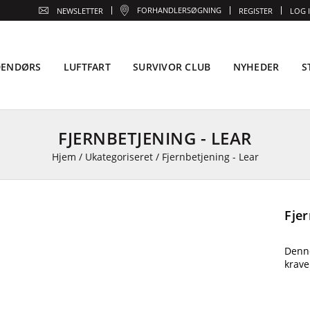
FORHANDLERSØGNING
NEWSLETTER
REGISTER
LOG 
DENDØRS
LUFTFART
SURVIVOR CLUB
NYHEDER
S
FJERNBETJENING - LEAR
Hjem
/
Ukategoriseret
/
Fjernbetjening - Lear
Fjer
Denne
krave