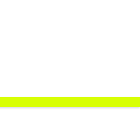
NYHEDSBREV