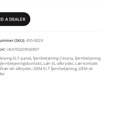
ND A DEALER
ummer (SKU):
455-0029
ori:
UKATEGORISERET
Boeing ELT-panel
,
fjernbetjening Cessna
,
fjernbetjening
fjernbetjeningskontakt
,
Lær EL-afbryder
,
Lær kontakt
litær elt-afbryder
,
OEM ELT fjernbetjening
,
OEM-el-
der