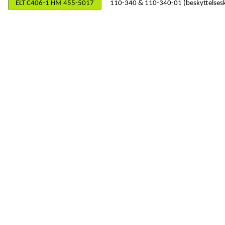
ELT C406-1 HM 455-5017
110-340 & 110-340-01 (beskyttelses