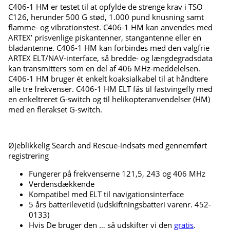
C406-1 HM er testet til at opfylde de strenge krav i TSO
C126, herunder 500 G stød, 1.000 pund knusning samt
flamme- og vibrationstest. C406-1 HM kan anvendes med
ARTEX’ prisvenlige piskantenner, stangantenne eller en
bladantenne. C406-1 HM kan forbindes med den valgfrie
ARTEX ELT/NAV-interface, så bredde- og længdegradsdata
kan transmitters som en del af 406 MHz-meddelelsen.
C406-1 HM bruger ét enkelt koaksialkabel til at håndtere
alle tre frekvenser. C406-1 HM ELT fås til fastvingefly med
en enkeltreret G-switch og til helikopteranvendelser (HM)
med en flerakset G-switch.
Øjeblikkelig Search and Rescue-indsats med gennemført
registrering
Fungerer på frekvenserne 121,5, 243 og 406 MHz
Verdensdækkende
Kompatibel med ELT til navigationsinterface
5 års batterilevetid (udskiftningsbatteri varenr. 452-
0133)
Hvis De bruger den … så udskifter vi den
gratis
.