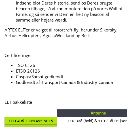
Indsend blot Deres historie, send os Deres brugte
beacon tilbage, så vi kan montere den på vores Wall of
Fame, og så sender vi Dem en helt ny beacon af
samme eller højere værdi.
ARTEX ELT’er er valget til rotorcraft-fly, herunder Sikorsky,
Airbus Helicopters, AgustaWestland og Bell.
Certificeringer
TSO C126
ETSO 2C126
Cospas/Sarsat-godkendt
Godkendt af Transport Canada & Industry Canada
ELT pakkeliste
Antenne
ELT C406-1 HM 455-5016
110-338 (hvid) & 110-338-01 (sor