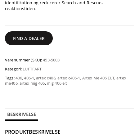
identifikation og reducerer Search and Rescue-
reaktionstiden.
FIND A DEALER
Varenummer (SKU):
453-5003
Kategori:
LUFTFART
Tags:
406
,
406-1
,
artex c406
,
artex c406-1
,
Artex Me 406 ELT
,
artex
me406
,
artex mig 406
,
mig 406 elt
BESKRIVELSE
PRODUKTBESKRIVELSE