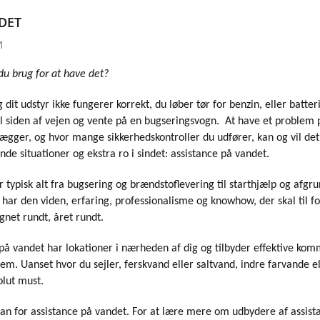
DET
1
du brug for at have det?
 dit udstyr ikke fungerer korrekt, du løber tør for benzin, eller batte
il siden af ​​vejen og vente på en bugseringsvogn. At have et problem
ægger, og hvor mange sikkerhedskontroller du udfører, kan og vil de
uende situationer og ekstra ro i sindet: assistance på vandet.
 typisk alt fra bugsering og brændstoflevering til starthjælp og afgru
har den viden, erfaring, professionalisme og knowhow, der skal til fo
gnet rundt, året rundt.
å vandet har lokationer i nærheden af ​​dig og tilbyder effektive ko
lem. Uanset hvor du sejler, ferskvand eller saltvand, indre farvande e
olut must.
lan for assistance på vandet. For at lære mere om udbydere af assis