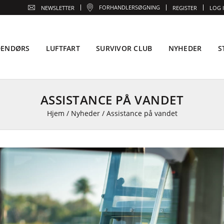
FORHANDLERSØGNING
NEWSLETTER
REGISTER
LOG 
DENDØRS
LUFTFART
SURVIVOR CLUB
NYHEDER
S
ASSISTANCE PÅ VANDET
Hjem
/
Nyheder
/
Assistance på vandet