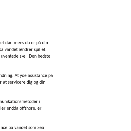
riet dør, mens du er på din
 på vandet ændrer spillet.
t uventede ske. Den bedste
ndning. At yde assistance på
r at servicere dig og din
mmunikationsmetoder i
ller endda offshore, er
tance på vandet som Sea