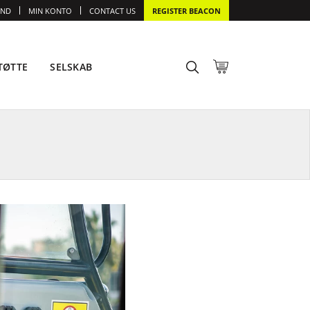
IND
MIN KONTO
CONTACT US
REGISTER BEACON
TØTTE
SELSKAB