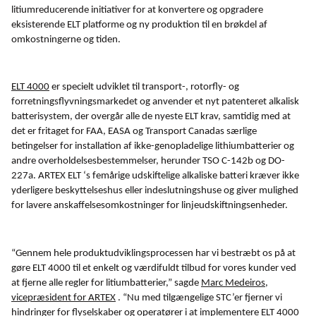
litiumreducerende initiativer for at konvertere og opgradere
eksisterende ELT platforme og ny produktion til en brøkdel af
omkostningerne og tiden.
ELT 4000
er specielt udviklet til transport-, rotorfly- og
forretningsflyvningsmarkedet og anvender et nyt patenteret alkalisk
batterisystem, der overgår alle de nyeste ELT krav, samtidig med at
det er fritaget for FAA, EASA og Transport Canadas særlige
betingelser for installation af ikke-genopladelige lithiumbatterier og
andre overholdelsesbestemmelser, herunder TSO C-142b og DO-
227a. ARTEX ELT ‘s femårige udskiftelige alkaliske batteri kræver ikke
yderligere beskyttelseshus eller indeslutningshuse og giver mulighed
for lavere anskaffelsesomkostninger for linjeudskiftningsenheder.
“Gennem hele produktudviklingsprocessen har vi bestræbt os på at
gøre ELT 4000 til et enkelt og værdifuldt tilbud for vores kunder ved
at fjerne alle regler for litiumbatterier,” sagde
Marc Medeiros,
vicepræsident for ARTEX
. “Nu med tilgængelige STC’er fjerner vi
hindringer for flyselskaber og operatører i at implementere ELT 4000