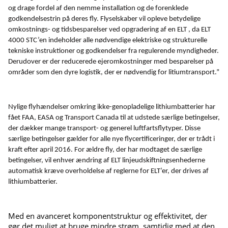
og drage fordel af den nemme installation og de forenklede
godkendelsestrin på deres fly. Flyselskaber vil opleve betydelige
omkostnings- og tidsbesparelser ved opgradering af en ELT , da ELT
4000 STC’en indeholder alle nødvendige elektriske og strukturelle
tekniske instruktioner og godkendelser fra regulerende myndigheder.
Derudover er der reducerede ejeromkostninger med besparelser på
områder som den dyre logistik, der er nødvendig for litiumtransport.”
Nylige flyhændelser omkring ikke-genopladelige lithiumbatterier har
fået FAA, EASA og Transport Canada til at udstede særlige betingelser,
der dækker mange transport- og generel luftfartsflytyper. Disse
særlige betingelser gælder for alle nye flycertificeringer, der er trådt i
kraft efter april 2016. For ældre fly, der har modtaget de særlige
betingelser, vil enhver ændring af ELT linjeudskiftningsenhederne
automatisk kræve overholdelse af reglerne for ELT’er, der drives af
lithiumbatterier.
Med en avanceret komponentstruktur og effektivitet, der
gør det muligt at bruge mindre strøm, samtidig med at den