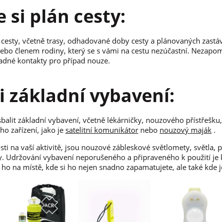
e si plán cesty:
cesty, včetně trasy, odhadované doby cesty a plánovaných zastáve
bo členem rodiny, který se s vámi na cestu nezúčastní. Nezapom
padné kontakty pro případ nouze.
si základní vybavení:
alit základní vybavení, včetně lékárničky, nouzového přístřešku,
o zařízení, jako je
satelitní komunikátor
nebo
nouzový maják
.
sti na vaší aktivitě, jsou nouzové zábleskové světlomety, světla,
 Udržování vybavení neporušeného a připraveného k použití je 
t ho na místě, kde si ho nejen snadno zapamatujete, ale také kde