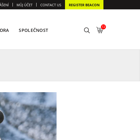
ÁŠENÍ
MŮJ ÚČET
CONTACT US
REGISTER BEACON
72
ORA
SPOLEČNOST