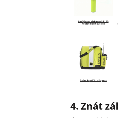
ResQFlare – elektronická LED
nouzová lodní světlice
Taška RapidDitch Express
4. Znát z