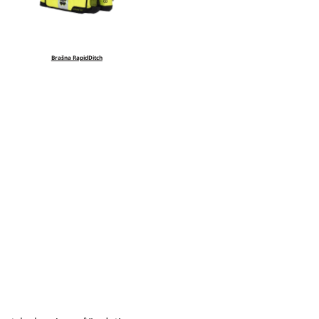
Brašna RapidDitch