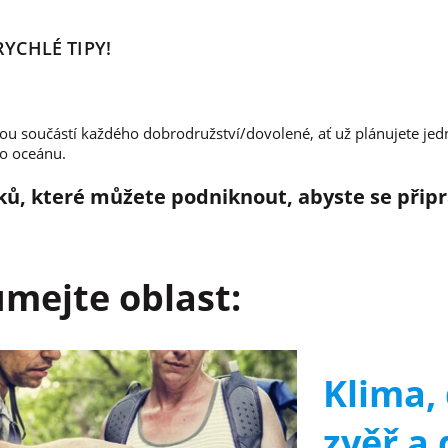
RYCHLÉ TIPY!
itou součástí každého dobrodružství/dovolené, ať už plánujete jed
o oceánu.
oků, které můžete podniknout, abyste se připr
umejte oblast:
Klima,
zvěř a 