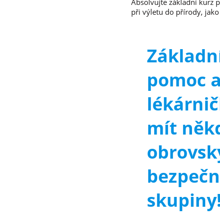
Absolvujte základní kurz p
při výletu do přírody, jak
Základní
pomoc 
lékárni
mít něk
obrovský
bezpečn
skupiny