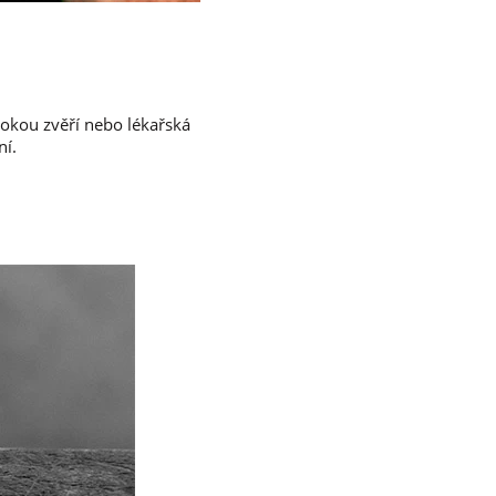
vokou zvěří nebo lékařská
ní.