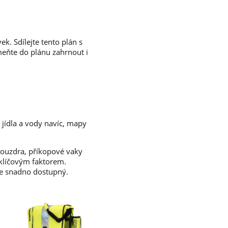
k. Sdílejte tento plán s
eňte do plánu zahrnout i
 jídla a vody navíc, mapy
 pouzdra, příkopové vaky
klíčovým faktorem.
 je snadno dostupný.