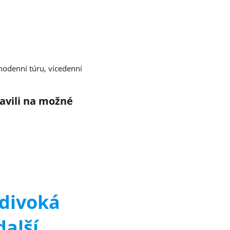
nodenní túru, vícedenní
avili na možné
 divoká
další