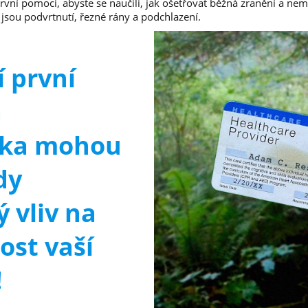
rvní pomoci, abyste se naučili, jak ošetřovat běžná zranění a ne
o jsou podvrtnutí, řezné rány a podchlazení.
 první
a
čka mohou
dy
 vliv na
ost vaší
!