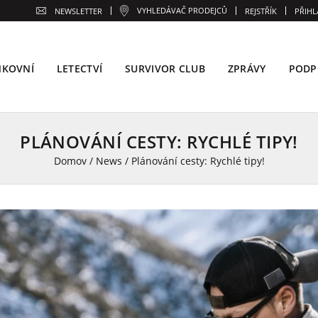
VYHLEDÁVAČ PRODEJCŮ
NEWSLETTER
REJSTŘÍK
PŘIHL
NKOVNÍ
LETECTVÍ
SURVIVOR CLUB
ZPRÁVY
PODP
PLÁNOVÁNÍ CESTY: RYCHLÉ TIPY!
Domov
/
News
/
Plánování cesty: Rychlé tipy!