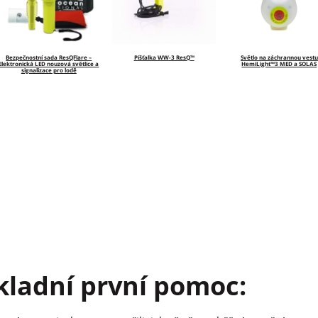
Bezpečnostní sada ResQFlare –
Píšťalka WW-3 ResQ™
Světlo na záchrannou vestu
Elektronická LED nouzová světlice a
HemiLight™3 MED a SOLAS
signalizace pro lodě
ákladní první pomoc: