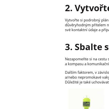
2. Vytvořt
Vytvořte si podrobný plán 
důvěryhodným přítelem ne
své kontaktní údaje a pří
3. Sbalte 
Nezapomeňte si na cestu sb
a kompasu a komunikačníh
Dalším faktorem, v závislo
a/nebo nepromokavé vaky.
Důležité je také uchováva