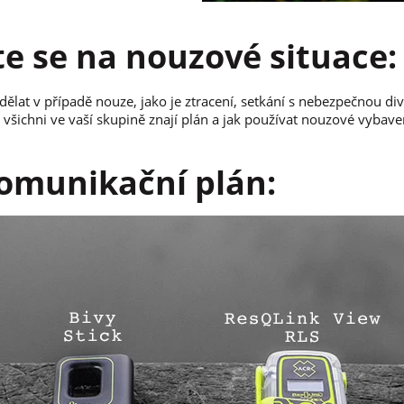
te se na nouzové situace:
dělat v případě nouze, jako je ztracení, setkání s nebezpečnou di
e všichni ve vaší skupině znají plán a jak používat nouzové vybave
komunikační plán: