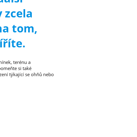
y zcela
na tom,
říte.
mínek, terénu a
pomeňte si také
ení týkající se ohňů nebo