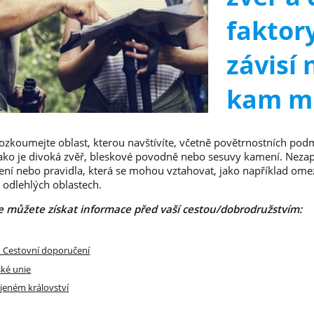
faktor
závisí 
kam mí
rozkoumejte oblast, kterou navštívíte, včetně povětrnostních pod
jako je divoká zvěř, bleskové povodně nebo sesuvy kamení. Neza
ní nebo pravidla, která se mohou vztahovat, jako například omez
 odlehlých oblastech.
de můžete získat informace před vaší cestou/dobrodružstvím:
– Cestovní doporučení
ké unie
jeném království