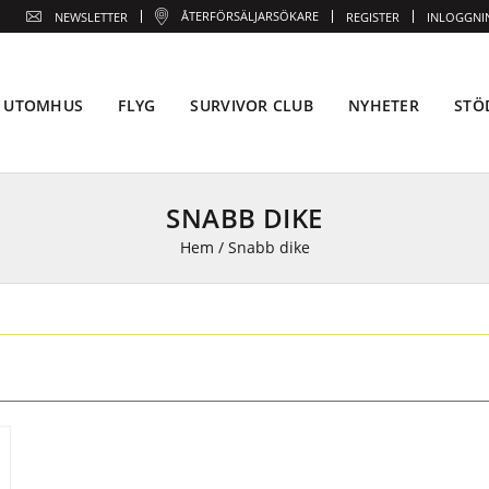
ÅTERFÖRSÄLJARSÖKARE
NEWSLETTER
REGISTER
INLOGGNI
UTOMHUS
FLYG
SURVIVOR CLUB
NYHETER
STÖ
SNABB DIKE
Hem
/
Snabb dike