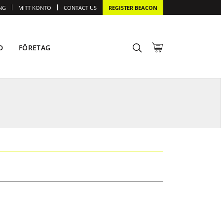
NG
MITT KONTO
CONTACT US
REGISTER BEACON
D
FÖRETAG