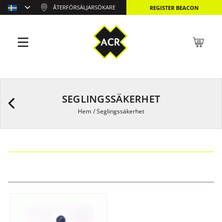
ÅTERFÖRSÄLJARSÖKARE
REGISTER BEACON
SEGLINGSSÄKERHET
Hem
/
Seglingssäkerhet