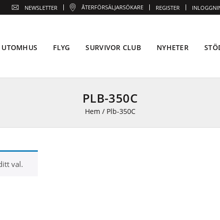
ÅTERFÖRSÄLJARSÖKARE
NEWSLETTER
REGISTER
INLOGGNI
UTOMHUS
FLYG
SURVIVOR CLUB
NYHETER
STÖ
PLB-350C
Hem
/
Plb-350C
tt val.