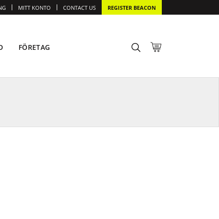
NG
MITT KONTO
CONTACT US
REGISTER BEACON
D
FÖRETAG