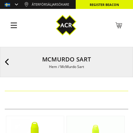
ÅTERFÖRSÄLJARSÖKARE
REGISTER BEACON
MCMURDO SART
Hem
/
McMurdo Sart